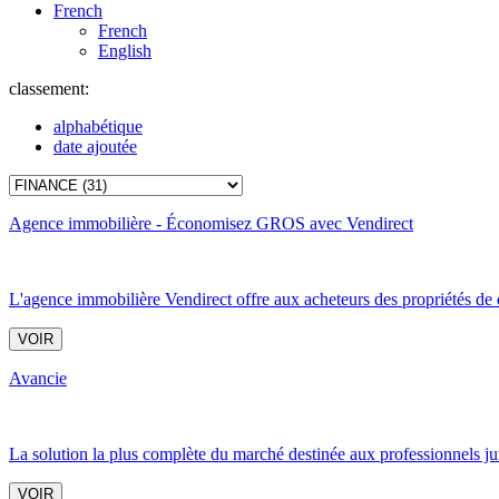
French
French
English
classement:
alphabétique
date ajoutée
Agence immobilière - Économisez GROS avec Vendirect
L'agence immobilière Vendirect offre aux acheteurs des propriétés de qu
VOIR
Avancie
La solution la plus complète du marché destinée aux professionnels juri
VOIR