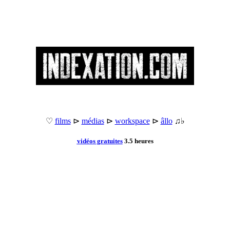
♡
films
⊳
médias
⊳
workspace
⊳
âllo
♫♭
vidéos gratuites
3.5 heures