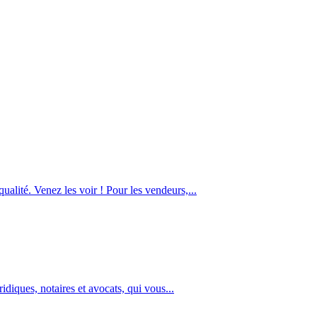
alité. Venez les voir ! Pour les vendeurs,...
diques, notaires et avocats, qui vous...