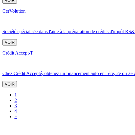
VOIR
CerVolution
Société spécialisée dans l'aide à la préparation de crédits d'impôt R
VOIR
Crédit Accept-T
Chez Crédit Accepté, obtenez un financement auto en 1ère, 2e ou 3e cha
VOIR
1
2
3
4
»