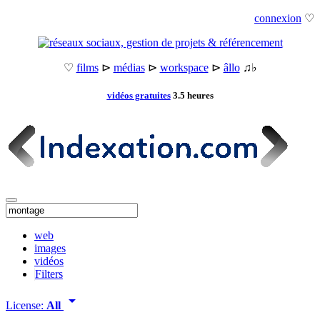
connexion
♡
♡
films
⊳
médias
⊳
workspace
⊳
âllo
♫♭
vidéos gratuites
3.5 heures
web
images
vidéos
Filters
arrow_drop_down
License:
All