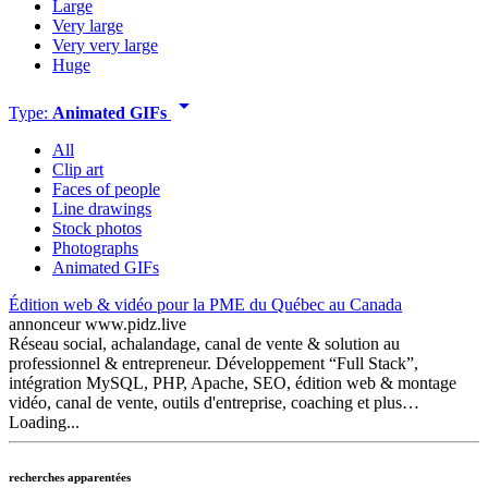
Large
Very large
Very very large
Huge
arrow_drop_down
Type:
Animated GIFs
All
Clip art
Faces of people
Line drawings
Stock photos
Photographs
Animated GIFs
Édition web & vidéo pour la PME du Québec au Canada
annonceur
www.pidz.live
Réseau social, achalandage, canal de vente & solution au
professionnel & entrepreneur. Développement “Full Stack”,
intégration MySQL, PHP, Apache, SEO, édition web & montage
vidéo, canal de vente, outils d'entreprise, coaching et plus…
Loading...
recherches apparentées