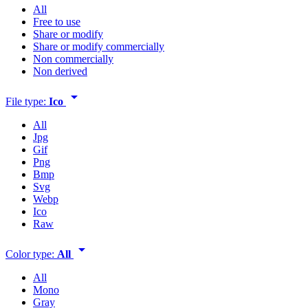
All
Free to use
Share or modify
Share or modify commercially
Non commercially
Non derived
arrow_drop_down
File type:
Ico
All
Jpg
Gif
Png
Bmp
Svg
Webp
Ico
Raw
arrow_drop_down
Color type:
All
All
Mono
Gray