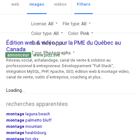
web
images
vidéos
Filters
License:
All
arrow_drop_down
File type:
All
arrow_drop_down
Color type:
All
arrow_drop_down
Color:
Pink
arrow_drop_down
Édition web & vidéo pour la PME du Québec au
Size:
Very large
arrow_drop_down
Canada
Type:
Photographs
arrow_drop_down
annonceur
www.pidz.live
Réseau social, achalandage, canal de vente & solution au
professionnel & entrepreneur. Développement “Full Stack”,
intégration MySQL, PHP, Apache, SEO, édition web & montage vidéo,
canal de vente, outils d'entreprise, coaching et plus…
Loading...
recherches apparentées
montage
laguna beach
montage
palmetto bluff
montage
mountain
montage
healdsburg
montage
big sky