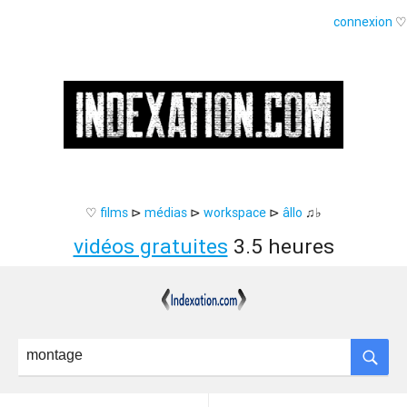
connexion
♡
♡
films
⊳
médias
⊳
workspace
⊳
âllo
♫♭
vidéos gratuites
3.5 heures