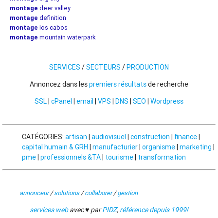
montage
deer valley
montage
definition
montage
los cabos
montage
mountain waterpark
SERVICES
/
SECTEURS
/
PRODUCTION
Annoncez dans les
premiers résultats
de recherche
SSL
|
cPanel
|
email
|
VPS
|
DNS
|
SEO
|
Wordpress
CATÉGORIES:
artisan
|
audiovisuel
|
construction
|
finance
|
capital humain & GRH
|
manufacturier
|
organisme
|
marketing
|
pme
|
professionnels &TA
|
tourisme
|
transformation
annonceur
/
solutions
/
collaborer
/
gestion
services web
avec ♥ par
PIDZ
,
référence depuis 1999!