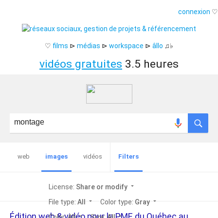
connexion
♡
♡
films
⊳
médias
⊳
workspace
⊳
âllo
♫♭
vidéos gratuites
3.5 heures
web
images
vidéos
Filters
arrow_drop_down
License:
Share or modify
arrow_drop_down
arrow_drop_down
File type:
All
Color type:
Gray
Édition web & vidéo pour la PME du Québec au
arrow_drop_down
arrow_drop_down
Color:
All
Size:
All