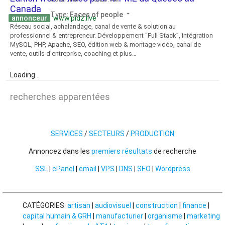
Canada
arrow_drop_down
Type:
Faces of people
annonceur
www.pidz.live
Réseau social, achalandage, canal de vente & solution au
professionnel & entrepreneur. Développement “Full Stack”, intégration
MySQL, PHP, Apache, SEO, édition web & montage vidéo, canal de
vente, outils d'entreprise, coaching et plus…
Loading...
recherches apparentées
SERVICES
/
SECTEURS
/
PRODUCTION
Annoncez dans les
premiers résultats
de recherche
SSL
|
cPanel
|
email
|
VPS
|
DNS
|
SEO
|
Wordpress
CATÉGORIES:
artisan
|
audiovisuel
|
construction
|
finance
|
capital humain & GRH
|
manufacturier
|
organisme
|
marketing