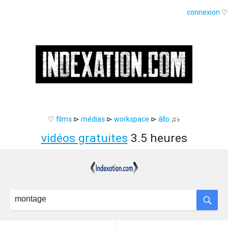
connexion
♡
♡
films
⊳
médias
⊳
workspace
⊳
âllo
♫♭
vidéos gratuites
3.5 heures