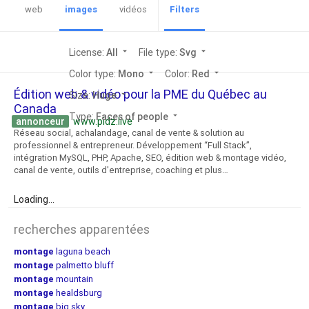
web
images
vidéos
Filters
License:
All
arrow_drop_down
File type:
Svg
arrow_drop_down
Color type:
Mono
arrow_drop_down
Color:
Red
arrow_drop_down
Édition web & vidéo pour la PME du Québec au
Size:
Huge
arrow_drop_down
Canada
Type:
Faces of people
arrow_drop_down
annonceur
www.pidz.live
Réseau social, achalandage, canal de vente & solution au
professionnel & entrepreneur. Développement “Full Stack”,
intégration MySQL, PHP, Apache, SEO, édition web & montage vidéo,
canal de vente, outils d'entreprise, coaching et plus…
Loading...
recherches apparentées
montage
laguna beach
montage
palmetto bluff
montage
mountain
montage
healdsburg
montage
big sky