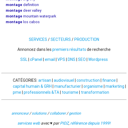
montage
definition
montage
deer valley
montage
mountain waterpark
montage
los cabos
SERVICES
/
SECTEURS
/
PRODUCTION
Annoncez dans les
premiers résultats
de recherche
SSL
|
cPanel
|
email
|
VPS
|
DNS
|
SEO
|
Wordpress
CATÉGORIES:
artisan
|
audiovisuel
|
construction
|
finance
|
capital humain & GRH
|
manufacturier
|
organisme
|
marketing
|
pme
|
professionnels &TA
|
tourisme
|
transformation
annonceur
/
solutions
/
collaborer
/
gestion
services web
avec ♥ par
PIDZ
,
référence depuis 1999!