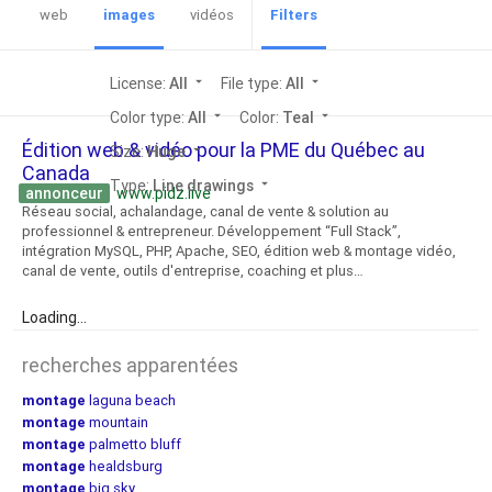
web
images
vidéos
Filters
License:
All
arrow_drop_down
File type:
All
arrow_drop_down
Color type:
All
arrow_drop_down
Color:
Teal
arrow_drop_down
Édition web & vidéo pour la PME du Québec au
Size:
Huge
arrow_drop_down
Canada
Type:
Line drawings
arrow_drop_down
annonceur
www.pidz.live
Réseau social, achalandage, canal de vente & solution au
professionnel & entrepreneur. Développement “Full Stack”,
intégration MySQL, PHP, Apache, SEO, édition web & montage vidéo,
canal de vente, outils d'entreprise, coaching et plus…
Loading...
recherches apparentées
montage
laguna beach
montage
mountain
montage
palmetto bluff
montage
healdsburg
montage
big sky