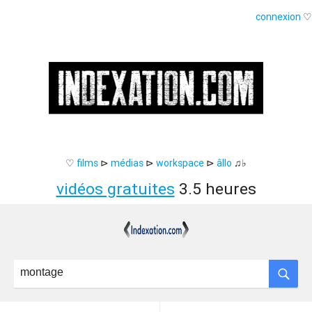
connexion
♡
♡
films
⊳
médias
⊳
workspace
⊳
âllo
♫♭
vidéos gratuites
3.5 heures