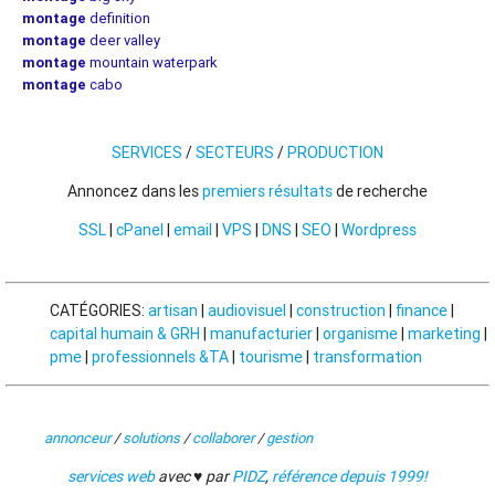
montage
definition
montage
deer valley
montage
mountain waterpark
montage
cabo
SERVICES
/
SECTEURS
/
PRODUCTION
Annoncez dans les
premiers résultats
de recherche
SSL
|
cPanel
|
email
|
VPS
|
DNS
|
SEO
|
Wordpress
CATÉGORIES:
artisan
|
audiovisuel
|
construction
|
finance
|
capital humain & GRH
|
manufacturier
|
organisme
|
marketing
|
pme
|
professionnels &TA
|
tourisme
|
transformation
annonceur
/
solutions
/
collaborer
/
gestion
services web
avec ♥ par
PIDZ
,
référence depuis 1999!