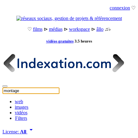
connexion
♡
♡
films
⊳
médias
⊳
workspace
⊳
âllo
♫♭
vidéos gratuites
3.5 heures
web
images
vidéos
Filters
arrow_drop_down
License:
All