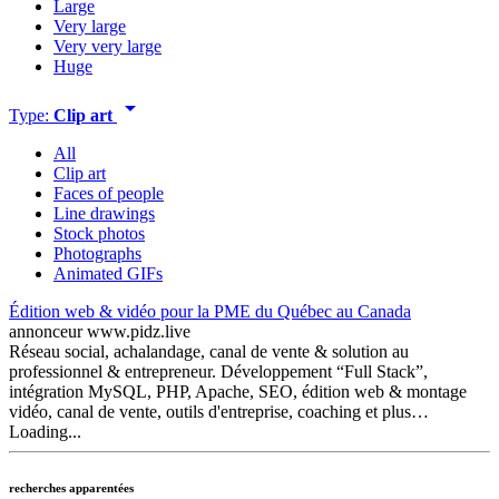
Large
Very large
Very very large
Huge
arrow_drop_down
Type:
Clip art
All
Clip art
Faces of people
Line drawings
Stock photos
Photographs
Animated GIFs
Édition web & vidéo pour la PME du Québec au Canada
annonceur
www.pidz.live
Réseau social, achalandage, canal de vente & solution au
professionnel & entrepreneur. Développement “Full Stack”,
intégration MySQL, PHP, Apache, SEO, édition web & montage
vidéo, canal de vente, outils d'entreprise, coaching et plus…
Loading...
recherches apparentées