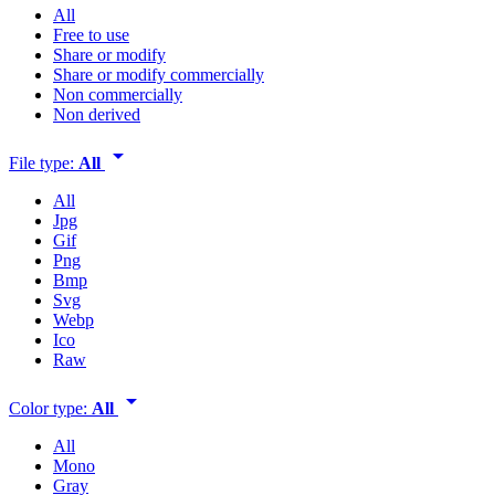
All
Free to use
Share or modify
Share or modify commercially
Non commercially
Non derived
arrow_drop_down
File type:
All
All
Jpg
Gif
Png
Bmp
Svg
Webp
Ico
Raw
arrow_drop_down
Color type:
All
All
Mono
Gray