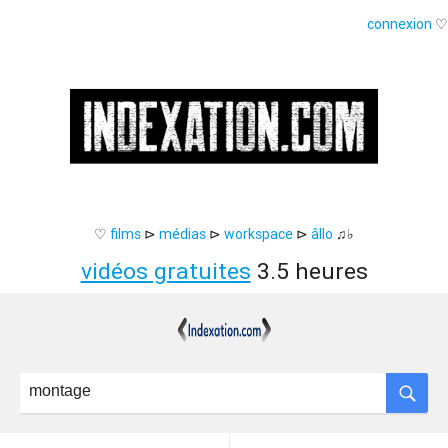
connexion
♡
♡
films
⊳
médias
⊳
workspace
⊳
âllo
♫♭
vidéos gratuites
3.5 heures