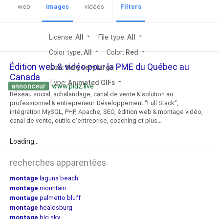
web
images
vidéos
Filters
License:
All
arrow_drop_down
File type:
All
arrow_drop_down
Color type:
All
arrow_drop_down
Color:
Red
arrow_drop_down
Édition web & vidéo pour la PME du Québec au
Size:
Very very large
arrow_drop_down
Canada
Type:
Animated GIFs
arrow_drop_down
annonceur
www.pidz.live
Réseau social, achalandage, canal de vente & solution au
professionnel & entrepreneur. Développement “Full Stack”,
intégration MySQL, PHP, Apache, SEO, édition web & montage vidéo,
canal de vente, outils d'entreprise, coaching et plus…
Loading...
recherches apparentées
montage
laguna beach
montage
mountain
montage
palmetto bluff
montage
healdsburg
montage
big sky