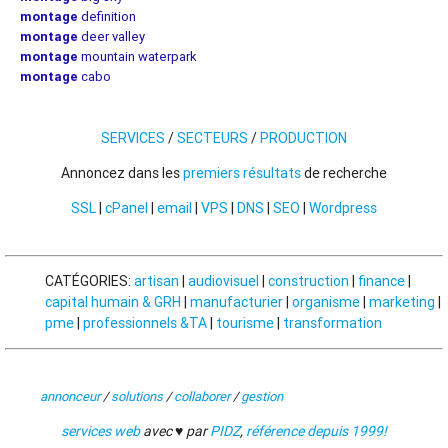
montage
definition
montage
deer valley
montage
mountain waterpark
montage
cabo
SERVICES
/
SECTEURS
/
PRODUCTION
Annoncez dans les
premiers résultats
de recherche
SSL
|
cPanel
|
email
|
VPS
|
DNS
|
SEO
|
Wordpress
CATÉGORIES:
artisan
|
audiovisuel
|
construction
|
finance
|
capital humain & GRH
|
manufacturier
|
organisme
|
marketing
|
pme
|
professionnels &TA
|
tourisme
|
transformation
annonceur
/
solutions
/
collaborer
/
gestion
services web
avec ♥ par
PIDZ
,
référence depuis 1999!