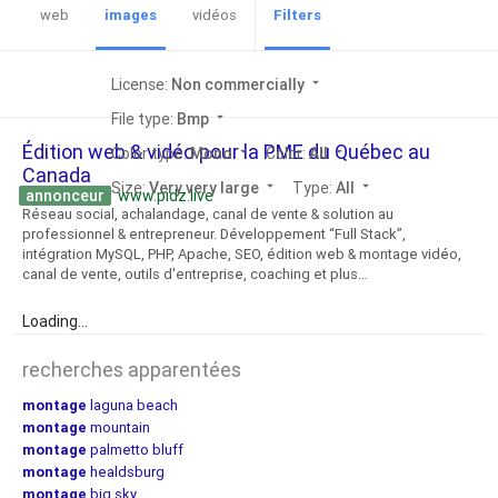
web
images
vidéos
Filters
License:
Non commercially
arrow_drop_down
File type:
Bmp
arrow_drop_down
Édition web & vidéo pour la PME du Québec au
Color type:
Mono
arrow_drop_down
Color:
All
arrow_drop_down
Canada
Size:
Very very large
arrow_drop_down
Type:
All
arrow_drop_down
annonceur
www.pidz.live
Réseau social, achalandage, canal de vente & solution au
professionnel & entrepreneur. Développement “Full Stack”,
intégration MySQL, PHP, Apache, SEO, édition web & montage vidéo,
canal de vente, outils d'entreprise, coaching et plus…
Loading...
recherches apparentées
montage
laguna beach
montage
mountain
montage
palmetto bluff
montage
healdsburg
montage
big sky