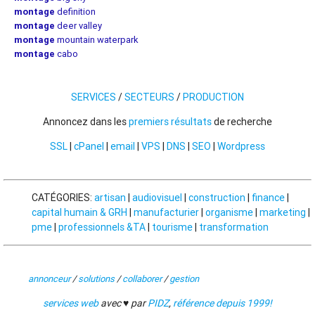
montage
definition
montage
deer valley
montage
mountain waterpark
montage
cabo
SERVICES
/
SECTEURS
/
PRODUCTION
Annoncez dans les
premiers résultats
de recherche
SSL
|
cPanel
|
email
|
VPS
|
DNS
|
SEO
|
Wordpress
CATÉGORIES:
artisan
|
audiovisuel
|
construction
|
finance
|
capital humain & GRH
|
manufacturier
|
organisme
|
marketing
|
pme
|
professionnels &TA
|
tourisme
|
transformation
annonceur
/
solutions
/
collaborer
/
gestion
services web
avec ♥ par
PIDZ
,
référence depuis 1999!