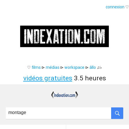
connexion
♡
♡
films
⊳
médias
⊳
workspace
⊳
âllo
♫♭
vidéos gratuites
3.5 heures