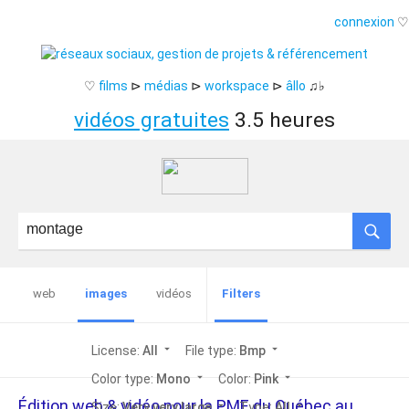
connexion
♡
♡
films
⊳
médias
⊳
workspace
⊳
âllo
♫♭
vidéos gratuites
3.5 heures
web
images
vidéos
Filters
arrow_drop_down
arrow_drop_down
License:
All
File type:
Bmp
arrow_drop_down
arrow_drop_down
Color type:
Mono
Color:
Pink
Édition web & vidéo pour la PME du Québec au
arrow_drop_down
arrow_drop_down
Size:
Very very large
Type:
All