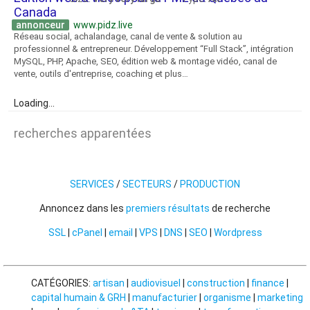
Canada
annonceur
www.pidz.live
Réseau social, achalandage, canal de vente & solution au
professionnel & entrepreneur. Développement “Full Stack”, intégration
MySQL, PHP, Apache, SEO, édition web & montage vidéo, canal de
vente, outils d'entreprise, coaching et plus…
Loading...
recherches apparentées
SERVICES
/
SECTEURS
/
PRODUCTION
Annoncez dans les
premiers résultats
de recherche
SSL
|
cPanel
|
email
|
VPS
|
DNS
|
SEO
|
Wordpress
CATÉGORIES:
artisan
|
audiovisuel
|
construction
|
finance
|
capital humain & GRH
|
manufacturier
|
organisme
|
marketing