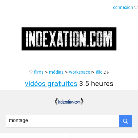
connexion
♡
♡
films
⊳
médias
⊳
workspace
⊳
âllo
♫♭
vidéos gratuites
3.5 heures