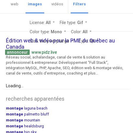
web
images
vidéos
Filters
License:
All
arrow_drop_down
File type:
Gif
arrow_drop_down
Color type:
Mono
arrow_drop_down
Color:
All
arrow_drop_down
Édition web & vidéo pour la PME du Québec au
Size:
Very very large
arrow_drop_down
Type:
All
arrow_drop_down
Canada
annonceur
www.pidz.live
Réseau social, achalandage, canal de vente & solution au
professionnel & entrepreneur. Développement “Full Stack”,
intégration MySQL, PHP, Apache, SEO, édition web & montage vidéo,
canal de vente, outils d'entreprise, coaching et plus…
Loading...
recherches apparentées
montage
laguna beach
montage
palmetto bluff
montage
mountain
montage
healdsburg
montage
big sky