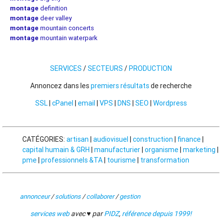
montage
definition
montage
deer valley
montage
mountain concerts
montage
mountain waterpark
SERVICES
/
SECTEURS
/
PRODUCTION
Annoncez dans les
premiers résultats
de recherche
SSL
|
cPanel
|
email
|
VPS
|
DNS
|
SEO
|
Wordpress
CATÉGORIES:
artisan
|
audiovisuel
|
construction
|
finance
|
capital humain & GRH
|
manufacturier
|
organisme
|
marketing
|
pme
|
professionnels &TA
|
tourisme
|
transformation
annonceur
/
solutions
/
collaborer
/
gestion
services web
avec ♥ par
PIDZ
,
référence depuis 1999!