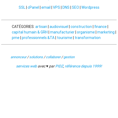
SSL
|
cPanel
|
email
|
VPS
|
DNS
|
SEO
|
Wordpress
CATÉGORIES:
artisan
|
audiovisuel
|
construction
|
finance
|
capital humain & GRH
|
manufacturier
|
organisme
|
marketing
|
pme
|
professionnels &TA
|
tourisme
|
transformation
annonceur
/
solutions
/
collaborer
/
gestion
services web
avec ♥ par
PIDZ
,
référence depuis 1999!