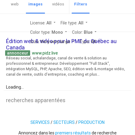
web
images
vidéos
Filters
License:
All
arrow_drop_down
File type:
All
arrow_drop_down
Color type:
Mono
arrow_drop_down
Color:
Blue
arrow_drop_down
Édition web & vidéo pour la PME du Québec au
Size:
Very very large
arrow_drop_down
Type:
All
arrow_drop_down
Canada
annonceur
www.pidz.live
Réseau social, achalandage, canal de vente & solution au
professionnel & entrepreneur. Développement “Full Stack”,
intégration MySQL, PHP, Apache, SEO, édition web & montage vidéo,
canal de vente, outils d'entreprise, coaching et plus…
Loading...
recherches apparentées
SERVICES
/
SECTEURS
/
PRODUCTION
Annoncez dans les
premiers résultats
de recherche