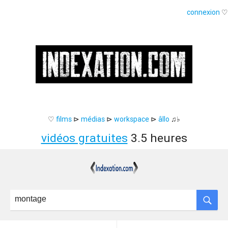
connexion
♡
♡
films
⊳
médias
⊳
workspace
⊳
âllo
♫♭
vidéos gratuites
3.5 heures