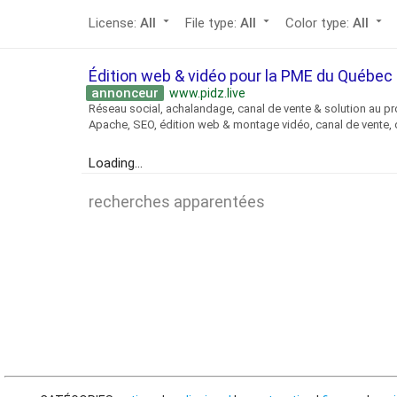
arrow_drop_down
arrow_drop_down
arrow_drop_down
License:
All
File type:
All
Color type:
All
Édition web & vidéo pour la PME du Québe
annonceur
www.pidz.live
Réseau social, achalandage, canal de vente & solution au pr
Apache, SEO, édition web & montage vidéo, canal de vente, o
Loading...
recherches apparentées