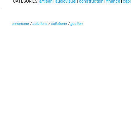
CATÉGORIES:
artisan
|
audiovisuel
|
construction
|
finance
|
capi
annonceur
/
solutions
/
collaborer
/
gestion