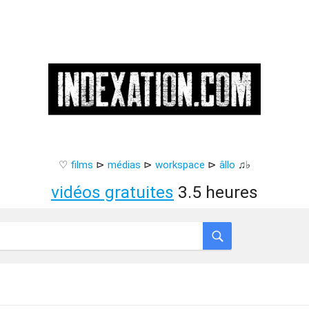
♡
films
⊳
médias
⊳
workspace
⊳
âllo
♫♭
vidéos gratuites
3.5 heures