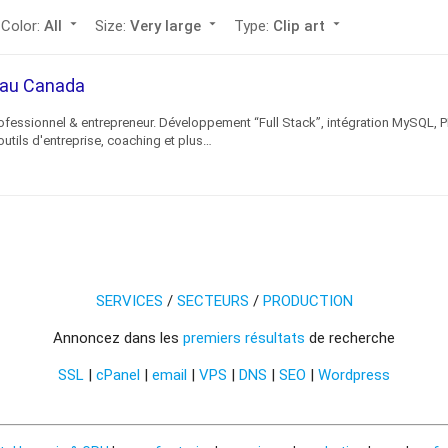
arrow_drop_down
arrow_drop_down
arrow_drop_down
Color:
All
Size:
Very large
Type:
Clip art
c au Canada
ofessionnel & entrepreneur. Développement “Full Stack”, intégration MySQL, P
utils d'entreprise, coaching et plus…
SERVICES
/
SECTEURS
/
PRODUCTION
Annoncez dans les
premiers résultats
de recherche
SSL
|
cPanel
|
email
|
VPS
|
DNS
|
SEO
|
Wordpress