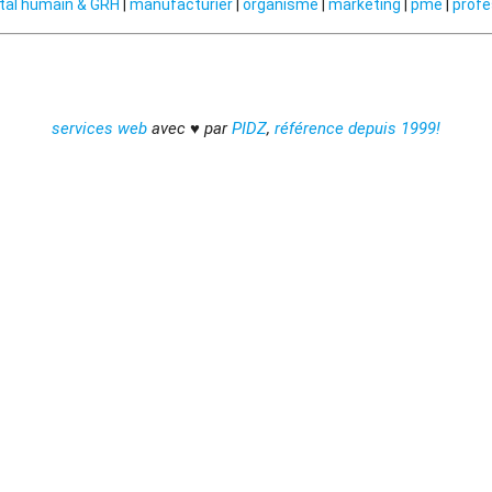
tal humain & GRH
|
manufacturier
|
organisme
|
marketing
|
pme
|
profe
services web
avec ♥ par
PIDZ
,
référence depuis 1999!