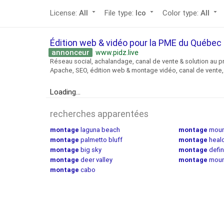
License:
arrow_drop_down
File type:
arrow_drop_down
Color type:
arrow_drop_down
All
Ico
All
Édition web & vidéo pour la PME du Québe
annonceur
www.pidz.live
Réseau social, achalandage, canal de vente & solution au p
Apache, SEO, édition web & montage vidéo, canal de vente, 
Loading...
recherches apparentées
montage
laguna beach
montage
moun
montage
palmetto bluff
montage
heal
montage
big sky
montage
defin
montage
deer valley
montage
moun
montage
cabo