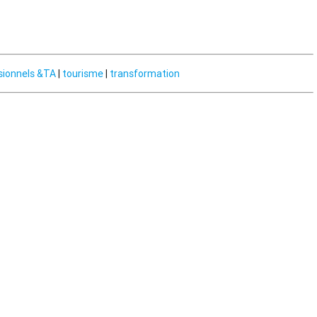
sionnels &TA
|
tourisme
|
transformation