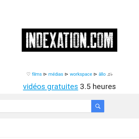
♡
films
⊳
médias
⊳
workspace
⊳
âllo
♫♭
vidéos gratuites
3.5 heures