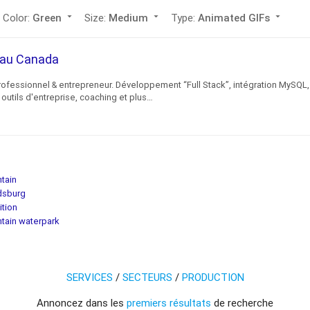
Color:
arrow_drop_down
Size:
arrow_drop_down
Type:
arrow_drop_down
Green
Medium
Animated GIFs
c au Canada
rofessionnel & entrepreneur. Développement “Full Stack”, intégration MySQL,
outils d'entreprise, coaching et plus…
tain
dsburg
ition
tain waterpark
SERVICES
/
SECTEURS
/
PRODUCTION
Annoncez dans les
premiers résultats
de recherche