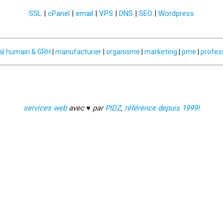
SSL
|
cPanel
|
email
|
VPS
|
DNS
|
SEO
|
Wordpress
al humain & GRH
|
manufacturier
|
organisme
|
marketing
|
pme
|
profes
services web
avec ♥ par
PIDZ
,
référence depuis 1999!