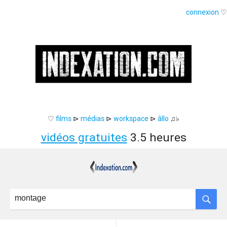
connexion
♡
♡
films
⊳
médias
⊳
workspace
⊳
âllo
♫♭
vidéos gratuites
3.5 heures