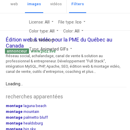
web
images
vidéos
Filters
License:
All
arrow_drop_down
File type:
Ico
arrow_drop_down
Color type:
All
arrow_drop_down
Color:
All
arrow_drop_down
Édition web & vidéo pour la PME du Québec au
Size:
Medium
arrow_drop_down
Canada
Type:
Animated GIFs
arrow_drop_down
annonceur
www.pidz.live
Réseau social, achalandage, canal de vente & solution au
professionnel & entrepreneur. Développement “Full Stack”,
intégration MySQL, PHP, Apache, SEO, édition web & montage vidéo,
canal de vente, outils d'entreprise, coaching et plus…
Loading...
recherches apparentées
montage
laguna beach
montage
mountain
montage
palmetto bluff
montage
healdsburg
montage
big sky