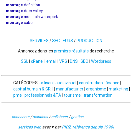
montage
definition
montage
deer valley
montage
mountain waterpark
montage
cabo
SERVICES
/
SECTEURS
/
PRODUCTION
Annoncez dans les
premiers résultats
de recherche
SSL
|
cPanel
|
email
|
VPS
|
DNS
|
SEO
|
Wordpress
CATÉGORIES:
artisan
|
audiovisuel
|
construction
|
finance
|
capital humain & GRH
|
manufacturier
|
organisme
|
marketing
|
pme
|
professionnels &TA
|
tourisme
|
transformation
annonceur
/
solutions
/
collaborer
/
gestion
services web
avec ♥ par
PIDZ
,
référence depuis 1999!