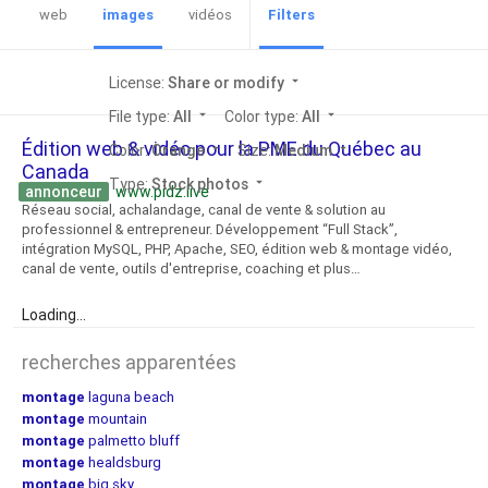
web
images
vidéos
Filters
License:
Share or modify
arrow_drop_down
File type:
All
arrow_drop_down
Color type:
All
arrow_drop_down
Édition web & vidéo pour la PME du Québec au
Color:
Orange
arrow_drop_down
Size:
Medium
arrow_drop_down
Canada
Type:
Stock photos
arrow_drop_down
annonceur
www.pidz.live
Réseau social, achalandage, canal de vente & solution au
professionnel & entrepreneur. Développement “Full Stack”,
intégration MySQL, PHP, Apache, SEO, édition web & montage vidéo,
canal de vente, outils d'entreprise, coaching et plus…
Loading...
recherches apparentées
montage
laguna beach
montage
mountain
montage
palmetto bluff
montage
healdsburg
montage
big sky