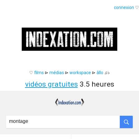
connexion
♡
♡
films
⊳
médias
⊳
workspace
⊳
âllo
♫♭
vidéos gratuites
3.5 heures