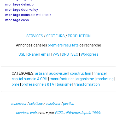
montage
definition
montage
deer valley
montage
mountain waterpark
montage
cabo
SERVICES
/
SECTEURS
/
PRODUCTION
Annoncez dans les
premiers résultats
de recherche
SSL
|
cPanel
|
email
|
VPS
|
DNS
|
SEO
|
Wordpress
CATÉGORIES:
artisan
|
audiovisuel
|
construction
|
finance
|
capital humain & GRH
|
manufacturier
|
organisme
|
marketing
|
pme
|
professionnels &TA
|
tourisme
|
transformation
annonceur
/
solutions
/
collaborer
/
gestion
services web
avec ♥ par
PIDZ
,
référence depuis 1999!