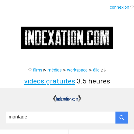
connexion
♡
♡
films
⊳
médias
⊳
workspace
⊳
âllo
♫♭
vidéos gratuites
3.5 heures