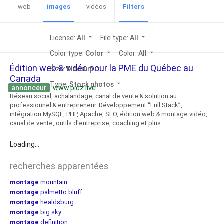
web
images
vidéos
Filters
License:
All
arrow_drop_down
File type:
All
arrow_drop_down
Color type:
Color
arrow_drop_down
Color:
All
arrow_drop_down
Édition web & vidéo pour la PME du Québec au
Size:
Medium
arrow_drop_down
Canada
Type:
Stock photos
arrow_drop_down
annonceur
www.pidz.live
Réseau social, achalandage, canal de vente & solution au
professionnel & entrepreneur. Développement “Full Stack”,
intégration MySQL, PHP, Apache, SEO, édition web & montage vidéo,
canal de vente, outils d'entreprise, coaching et plus…
Loading...
recherches apparentées
montage
mountain
montage
palmetto bluff
montage
healdsburg
montage
big sky
montage
definition