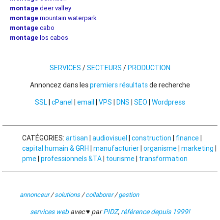
montage
deer valley
montage
mountain waterpark
montage
cabo
montage
los cabos
SERVICES
/
SECTEURS
/
PRODUCTION
Annoncez dans les
premiers résultats
de recherche
SSL
|
cPanel
|
email
|
VPS
|
DNS
|
SEO
|
Wordpress
CATÉGORIES:
artisan
|
audiovisuel
|
construction
|
finance
|
capital humain & GRH
|
manufacturier
|
organisme
|
marketing
|
pme
|
professionnels &TA
|
tourisme
|
transformation
annonceur
/
solutions
/
collaborer
/
gestion
services web
avec ♥ par
PIDZ
,
référence depuis 1999!