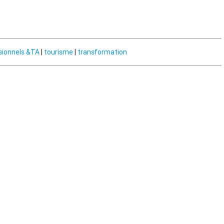
sionnels &TA
|
tourisme
|
transformation