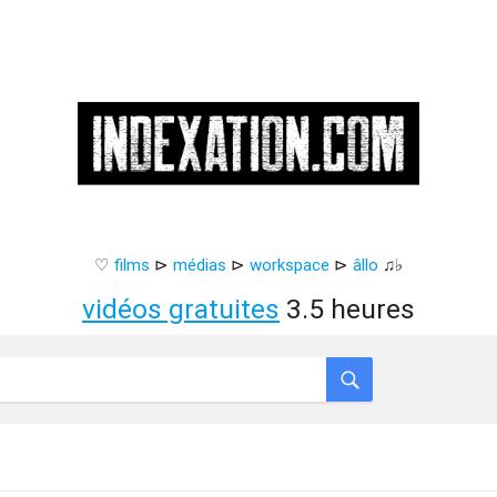
♡
films
⊳
médias
⊳
workspace
⊳
âllo
♫♭
vidéos gratuites
3.5 heures