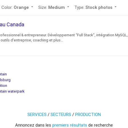
Color:
Orange
arrow_drop_down
Size:
Medium
arrow_drop_down
Type:
Stock photos
arrow_drop_down
c au Canada
rofessionnel & entrepreneur. Développement “Full Stack”, intégration MySQL,
outils d'entreprise, coaching et plus…
tain
dsburg
ition
tain waterpark
SERVICES
/
SECTEURS
/
PRODUCTION
Annoncez dans les
premiers résultats
de recherche