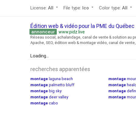
License:
All
arrow_drop_down
File type:
Ico
arrow_drop_down
Color type:
All
arrow_drop_down
Édition web & vidéo pour la PME du Québe
annonceur
www.pidz.live
Réseau social, achalandage, canal de vente & solution au p
Apache, SEO, édition web & montage vidéo, canal de vente, 
Loading...
recherches apparentées
montage
laguna beach
montage
moun
montage
palmetto bluff
montage
heal
montage
big sky
montage
defin
montage
deer valley
montage
moun
montage
cabo