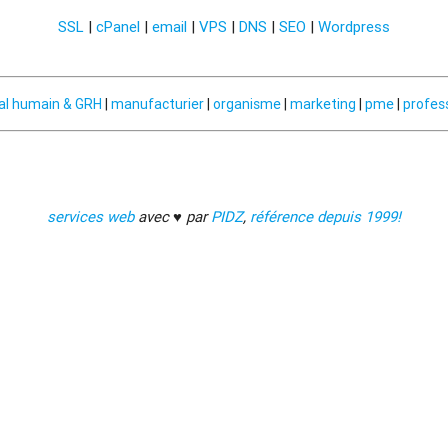
SSL
|
cPanel
|
email
|
VPS
|
DNS
|
SEO
|
Wordpress
al humain & GRH
|
manufacturier
|
organisme
|
marketing
|
pme
|
profes
services web
avec ♥ par
PIDZ
,
référence depuis 1999!