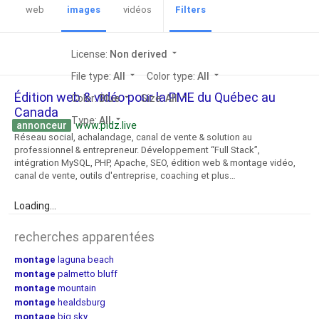
web
images
vidéos
Filters
License:
Non derived
arrow_drop_down
File type:
All
arrow_drop_down
Color type:
All
arrow_drop_down
Édition web & vidéo pour la PME du Québec au
Color:
Blue
arrow_drop_down
Size:
All
arrow_drop_down
Canada
Type:
All
arrow_drop_down
annonceur
www.pidz.live
Réseau social, achalandage, canal de vente & solution au
professionnel & entrepreneur. Développement “Full Stack”,
intégration MySQL, PHP, Apache, SEO, édition web & montage vidéo,
canal de vente, outils d'entreprise, coaching et plus…
Loading...
recherches apparentées
montage
laguna beach
montage
palmetto bluff
montage
mountain
montage
healdsburg
montage
big sky