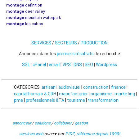
montage
definition
montage
deer valley
montage
mountain waterpark
montage
los cabos
SERVICES
/
SECTEURS
/
PRODUCTION
Annoncez dans les
premiers résultats
de recherche
SSL
|
cPanel
|
email
|
VPS
|
DNS
|
SEO
|
Wordpress
CATÉGORIES:
artisan
|
audiovisuel
|
construction
|
finance
|
capital humain & GRH
|
manufacturier
|
organisme
|
marketing
|
pme
|
professionnels &TA
|
tourisme
|
transformation
annonceur
/
solutions
/
collaborer
/
gestion
services web
avec ♥ par
PIDZ
,
référence depuis 1999!