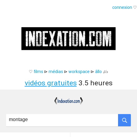
connexion
♡
♡
films
⊳
médias
⊳
workspace
⊳
âllo
♫♭
vidéos gratuites
3.5 heures