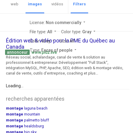
web
images
vidéos
Filters
License:
Non commercially
arrow_drop_down
File type:
All
arrow_drop_down
Color type:
Gray
arrow_drop_down
Édition web & vidéo pour la PME du Québec au
Color:
Gray
arrow_drop_down
Size:
All
arrow_drop_down
Canada
Type:
Faces of people
arrow_drop_down
annonceur
www.pidz.live
Réseau social, achalandage, canal de vente & solution au
professionnel & entrepreneur. Développement “Full Stack”,
intégration MySQL, PHP, Apache, SEO, édition web & montage vidéo,
canal de vente, outils d'entreprise, coaching et plus…
Loading...
recherches apparentées
montage
laguna beach
montage
mountain
montage
palmetto bluff
montage
healdsburg
montage
big sky