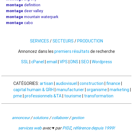
montage
definition
montage
deer valley
montage
mountain waterpark
montage
cabo
SERVICES
/
SECTEURS
/
PRODUCTION
Annoncez dans les
premiers résultats
de recherche
SSL
|
cPanel
|
email
|
VPS
|
DNS
|
SEO
|
Wordpress
CATÉGORIES:
artisan
|
audiovisuel
|
construction
|
finance
|
capital humain & GRH
|
manufacturier
|
organisme
|
marketing
|
pme
|
professionnels &TA
|
tourisme
|
transformation
annonceur
/
solutions
/
collaborer
/
gestion
services web
avec ♥ par
PIDZ
,
référence depuis 1999!