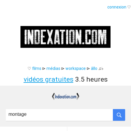
connexion
♡
♡
films
⊳
médias
⊳
workspace
⊳
âllo
♫♭
vidéos gratuites
3.5 heures