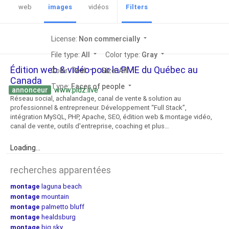
web
images
vidéos
Filters
License:
Non commercially
arrow_drop_down
File type:
All
arrow_drop_down
Color type:
Gray
arrow_drop_down
Édition web & vidéo pour la PME du Québec au
Color:
Teal
arrow_drop_down
Size:
All
arrow_drop_down
Canada
Type:
Faces of people
arrow_drop_down
annonceur
www.pidz.live
Réseau social, achalandage, canal de vente & solution au
professionnel & entrepreneur. Développement “Full Stack”,
intégration MySQL, PHP, Apache, SEO, édition web & montage vidéo,
canal de vente, outils d'entreprise, coaching et plus…
Loading...
recherches apparentées
montage
laguna beach
montage
mountain
montage
palmetto bluff
montage
healdsburg
montage
big sky