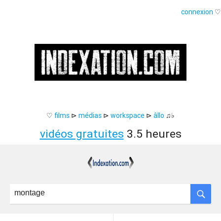
connexion
♡
♡
films
⊳
médias
⊳
workspace
⊳
âllo
♫♭
vidéos gratuites
3.5 heures