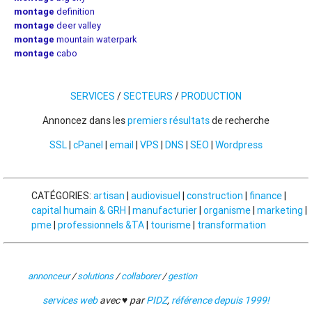
montage
definition
montage
deer valley
montage
mountain waterpark
montage
cabo
SERVICES
/
SECTEURS
/
PRODUCTION
Annoncez dans les
premiers résultats
de recherche
SSL
|
cPanel
|
email
|
VPS
|
DNS
|
SEO
|
Wordpress
CATÉGORIES:
artisan
|
audiovisuel
|
construction
|
finance
|
capital humain & GRH
|
manufacturier
|
organisme
|
marketing
|
pme
|
professionnels &TA
|
tourisme
|
transformation
annonceur
/
solutions
/
collaborer
/
gestion
services web
avec ♥ par
PIDZ
,
référence depuis 1999!