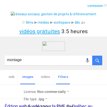
connexion
♡
♡
films
⊳
médias
⊳
workspace
⊳
âllo
♫♭
vidéos gratuites
3.5 heures
web
images
vidéos
Filters
arrow_drop_down
License:
Non commercially
arrow_drop_down
File type:
Jpg
Édition web & vidéo pour la PME du Québec au
arrow_drop_down
arrow_drop_down
Color type:
Mono
Color:
Teal