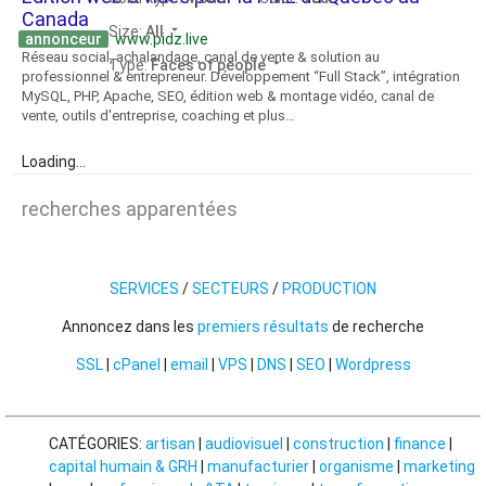
Canada
arrow_drop_down
Size:
All
annonceur
www.pidz.live
Réseau social, achalandage, canal de vente & solution au
arrow_drop_down
Type:
Faces of people
professionnel & entrepreneur. Développement “Full Stack”, intégration
MySQL, PHP, Apache, SEO, édition web & montage vidéo, canal de
vente, outils d'entreprise, coaching et plus…
Loading...
recherches apparentées
SERVICES
/
SECTEURS
/
PRODUCTION
Annoncez dans les
premiers résultats
de recherche
SSL
|
cPanel
|
email
|
VPS
|
DNS
|
SEO
|
Wordpress
CATÉGORIES:
artisan
|
audiovisuel
|
construction
|
finance
|
capital humain & GRH
|
manufacturier
|
organisme
|
marketing