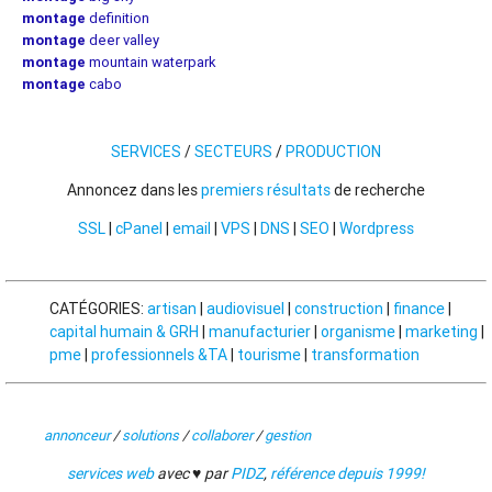
montage
definition
montage
deer valley
montage
mountain waterpark
montage
cabo
SERVICES
/
SECTEURS
/
PRODUCTION
Annoncez dans les
premiers résultats
de recherche
SSL
|
cPanel
|
email
|
VPS
|
DNS
|
SEO
|
Wordpress
CATÉGORIES:
artisan
|
audiovisuel
|
construction
|
finance
|
capital humain & GRH
|
manufacturier
|
organisme
|
marketing
|
pme
|
professionnels &TA
|
tourisme
|
transformation
annonceur
/
solutions
/
collaborer
/
gestion
services web
avec ♥ par
PIDZ
,
référence depuis 1999!