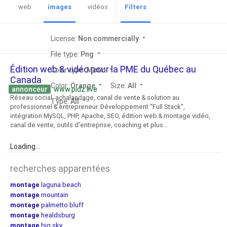
web
images
vidéos
Filters
License:
Non commercially
arrow_drop_down
File type:
Png
arrow_drop_down
Édition web & vidéo pour la PME du Québec au
Color type:
Mono
arrow_drop_down
Canada
Color:
Orange
arrow_drop_down
Size:
All
arrow_drop_down
annonceur
www.pidz.live
Réseau social, achalandage, canal de vente & solution au
Type:
All
arrow_drop_down
professionnel & entrepreneur. Développement “Full Stack”,
intégration MySQL, PHP, Apache, SEO, édition web & montage vidéo,
canal de vente, outils d'entreprise, coaching et plus…
Loading...
recherches apparentées
montage
laguna beach
montage
mountain
montage
palmetto bluff
montage
healdsburg
montage
big sky