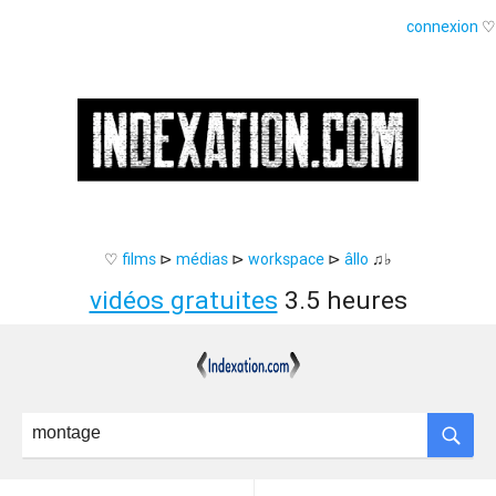
connexion
♡
♡
films
⊳
médias
⊳
workspace
⊳
âllo
♫♭
vidéos gratuites
3.5 heures