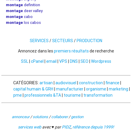
montage
definition
montage
deer valley
montage
cabo
montage
los cabos
SERVICES
/
SECTEURS
/
PRODUCTION
Annoncez dans les
premiers résultats
de recherche
SSL
|
cPanel
|
email
|
VPS
|
DNS
|
SEO
|
Wordpress
CATÉGORIES:
artisan
|
audiovisuel
|
construction
|
finance
|
capital humain & GRH
|
manufacturier
|
organisme
|
marketing
|
pme
|
professionnels &TA
|
tourisme
|
transformation
annonceur
/
solutions
/
collaborer
/
gestion
services web
avec ♥ par
PIDZ
,
référence depuis 1999!