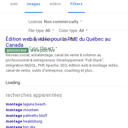
web
images
vidéos
Filters
License:
Non commercially
arrow_drop_down
File type:
All
arrow_drop_down
Color type:
All
arrow_drop_down
Édition web & vidéo pour la PME du Québec au
Color:
Green
arrow_drop_down
Size:
All
arrow_drop_down
Canada
Type:
Clip art
arrow_drop_down
annonceur
www.pidz.live
Réseau social, achalandage, canal de vente & solution au
professionnel & entrepreneur. Développement “Full Stack”,
intégration MySQL, PHP, Apache, SEO, édition web & montage vidéo,
canal de vente, outils d'entreprise, coaching et plus…
Loading...
recherches apparentées
montage
laguna beach
montage
mountain
montage
palmetto bluff
montage
healdsburg
montage
big sky