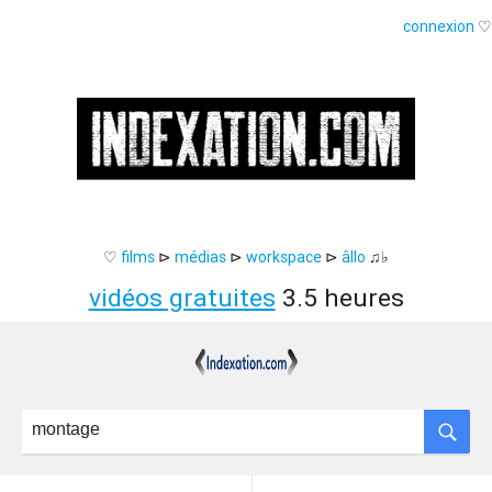
connexion
♡
♡
films
⊳
médias
⊳
workspace
⊳
âllo
♫♭
vidéos gratuites
3.5 heures