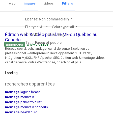
web
images
vidéos
Filters
License:
Non commercially
arrow_drop_down
File type:
All
arrow_drop_down
Color type:
All
arrow_drop_down
Édition web & vidéo pour la PME du Québec au
Color:
Red
arrow_drop_down
Size:
Huge
arrow_drop_down
Canada
Type:
Faces of people
arrow_drop_down
annonceur
www.pidz.live
Réseau social, achalandage, canal de vente & solution au
professionnel & entrepreneur. Développement “Full Stack”,
intégration MySQL, PHP, Apache, SEO, édition web & montage vidéo,
canal de vente, outils d'entreprise, coaching et plus…
Loading...
recherches apparentées
montage
laguna beach
montage
mountain
montage
palmetto bluff
montage
mountain concerts
montage
healdsburg