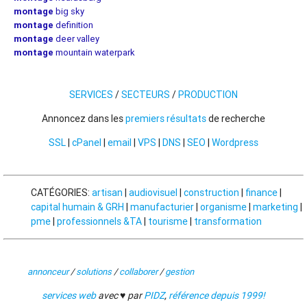
montage
big sky
montage
definition
montage
deer valley
montage
mountain waterpark
SERVICES
/
SECTEURS
/
PRODUCTION
Annoncez dans les
premiers résultats
de recherche
SSL
|
cPanel
|
email
|
VPS
|
DNS
|
SEO
|
Wordpress
CATÉGORIES:
artisan
|
audiovisuel
|
construction
|
finance
|
capital humain & GRH
|
manufacturier
|
organisme
|
marketing
|
pme
|
professionnels &TA
|
tourisme
|
transformation
annonceur
/
solutions
/
collaborer
/
gestion
services web
avec ♥ par
PIDZ
,
référence depuis 1999!