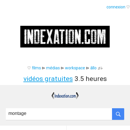
connexion
♡
♡
films
⊳
médias
⊳
workspace
⊳
âllo
♫♭
vidéos gratuites
3.5 heures