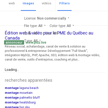
web
images
vidéos
Filters
License:
Non commercially
arrow_drop_down
File type:
All
arrow_drop_down
Color type:
All
arrow_drop_down
Édition web & vidéo pour la PME du Québec au
Color:
All
arrow_drop_down
Size:
All
arrow_drop_down
Canada
Type:
All
arrow_drop_down
annonceur
www.pidz.live
Réseau social, achalandage, canal de vente & solution au
professionnel & entrepreneur. Développement “Full Stack”,
intégration MySQL, PHP, Apache, SEO, édition web & montage vidéo,
canal de vente, outils d'entreprise, coaching et plus…
Loading...
recherches apparentées
montage
laguna beach
montage
mountain
montage
palmetto bluff
montage
healdsburg
montage
big sky