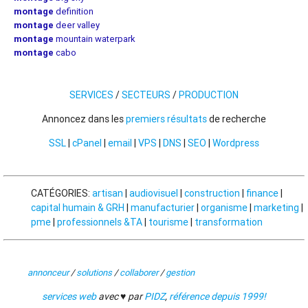
montage
definition
montage
deer valley
montage
mountain waterpark
montage
cabo
SERVICES
/
SECTEURS
/
PRODUCTION
Annoncez dans les
premiers résultats
de recherche
SSL
|
cPanel
|
email
|
VPS
|
DNS
|
SEO
|
Wordpress
CATÉGORIES:
artisan
|
audiovisuel
|
construction
|
finance
|
capital humain & GRH
|
manufacturier
|
organisme
|
marketing
|
pme
|
professionnels &TA
|
tourisme
|
transformation
annonceur
/
solutions
/
collaborer
/
gestion
services web
avec ♥ par
PIDZ
,
référence depuis 1999!