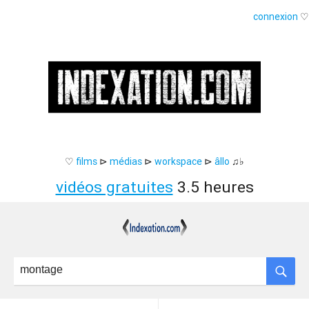
connexion
♡
♡
films
⊳
médias
⊳
workspace
⊳
âllo
♫♭
vidéos gratuites
3.5 heures