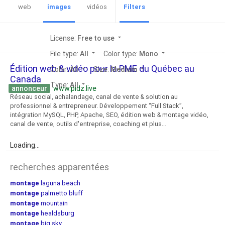
web
images
vidéos
Filters
License:
Free to use
arrow_drop_down
File type:
All
arrow_drop_down
Color type:
Mono
arrow_drop_down
Édition web & vidéo pour la PME du Québec au
Color:
All
arrow_drop_down
Size:
Medium
arrow_drop_down
Canada
Type:
All
arrow_drop_down
annonceur
www.pidz.live
Réseau social, achalandage, canal de vente & solution au
professionnel & entrepreneur. Développement “Full Stack”,
intégration MySQL, PHP, Apache, SEO, édition web & montage vidéo,
canal de vente, outils d'entreprise, coaching et plus…
Loading...
recherches apparentées
montage
laguna beach
montage
palmetto bluff
montage
mountain
montage
healdsburg
montage
big sky