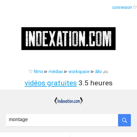
connexion
♡
♡
films
⊳
médias
⊳
workspace
⊳
âllo
♫♭
vidéos gratuites
3.5 heures