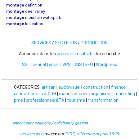
montage
definition
montage
deer valley
montage
mountain waterpark
montage
los cabos
SERVICES
/
SECTEURS
/
PRODUCTION
Annoncez dans les
premiers résultats
de recherche
SSL
|
cPanel
|
email
|
VPS
|
DNS
|
SEO
|
Wordpress
CATÉGORIES:
artisan
|
audiovisuel
|
construction
|
finance
|
capital humain & GRH
|
manufacturier
|
organisme
|
marketing
|
pme
|
professionnels &TA
|
tourisme
|
transformation
annonceur
/
solutions
/
collaborer
/
gestion
services web
avec ♥ par
PIDZ
,
référence depuis 1999!