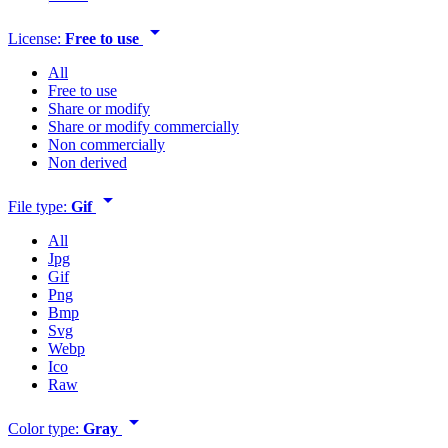
arrow_drop_down
License:
Free to use
All
Free to use
Share or modify
Share or modify commercially
Non commercially
Non derived
arrow_drop_down
File type:
Gif
All
Jpg
Gif
Png
Bmp
Svg
Webp
Ico
Raw
arrow_drop_down
Color type:
Gray