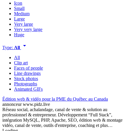
Icon
Small
Medium
Large
Very large
Very very large
Huge
arrow_drop_down
Type:
All
All
Clip art
Faces of people
Line drawings
Stock photos
Photographs
Animated GIFs
Édition web & vidéo pour la PME du Québec au Canada
annonceur
www.pidz.live
Réseau social, achalandage, canal de vente & solution au
professionnel & entrepreneur. Développement “Full Stack”,
intégration MySQL, PHP, Apache, SEO, édition web & montage
vidéo, canal de vente, outils d'entreprise, coaching et plus…
Loading...