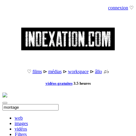
connexion
♡
♡
films
⊳
médias
⊳
workspace
⊳
âllo
♫♭
vidéos gratuites
3.5 heures
web
images
vidéos
Filters