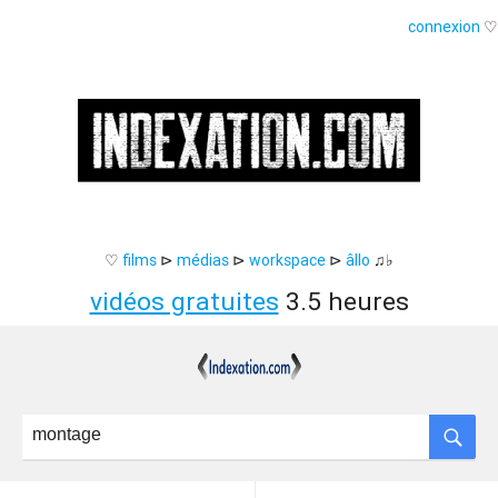
connexion
♡
♡
films
⊳
médias
⊳
workspace
⊳
âllo
♫♭
vidéos gratuites
3.5 heures