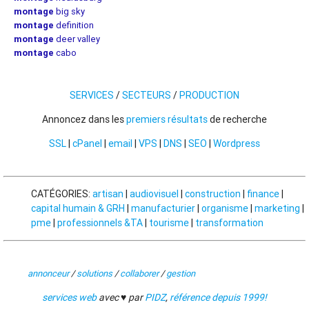
montage
big sky
montage
definition
montage
deer valley
montage
cabo
SERVICES
/
SECTEURS
/
PRODUCTION
Annoncez dans les
premiers résultats
de recherche
SSL
|
cPanel
|
email
|
VPS
|
DNS
|
SEO
|
Wordpress
CATÉGORIES:
artisan
|
audiovisuel
|
construction
|
finance
|
capital humain & GRH
|
manufacturier
|
organisme
|
marketing
|
pme
|
professionnels &TA
|
tourisme
|
transformation
annonceur
/
solutions
/
collaborer
/
gestion
services web
avec ♥ par
PIDZ
,
référence depuis 1999!