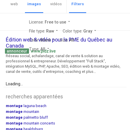
web
images
vidéos
Filters
License:
Free to use
arrow_drop_down
File type:
Raw
arrow_drop_down
Color type:
Gray
arrow_drop_down
Édition web & vidéo pour la PME du Québec au
Color:
Blank
arrow_drop_down
Size:
All
arrow_drop_down
Canada
Type:
All
arrow_drop_down
annonceur
www.pidz.live
Réseau social, achalandage, canal de vente & solution au
professionnel & entrepreneur. Développement “Full Stack”,
intégration MySQL, PHP, Apache, SEO, édition web & montage vidéo,
canal de vente, outils d'entreprise, coaching et plus…
Loading...
recherches apparentées
montage
laguna beach
montage
mountain
montage
palmetto bluff
montage
mountain concerts
montage
healdsburg