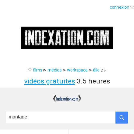
connexion
♡
♡
films
⊳
médias
⊳
workspace
⊳
âllo
♫♭
vidéos gratuites
3.5 heures