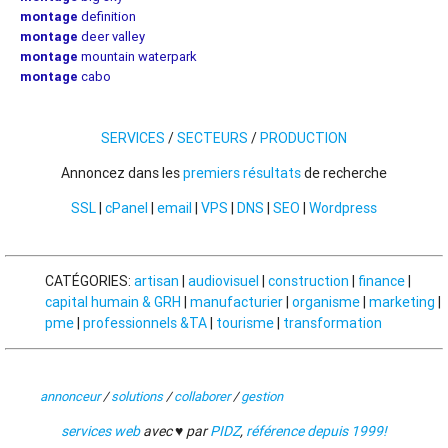
montage
definition
montage
deer valley
montage
mountain waterpark
montage
cabo
SERVICES
/
SECTEURS
/
PRODUCTION
Annoncez dans les
premiers résultats
de recherche
SSL
|
cPanel
|
email
|
VPS
|
DNS
|
SEO
|
Wordpress
CATÉGORIES:
artisan
|
audiovisuel
|
construction
|
finance
|
capital humain & GRH
|
manufacturier
|
organisme
|
marketing
|
pme
|
professionnels &TA
|
tourisme
|
transformation
annonceur
/
solutions
/
collaborer
/
gestion
services web
avec ♥ par
PIDZ
,
référence depuis 1999!