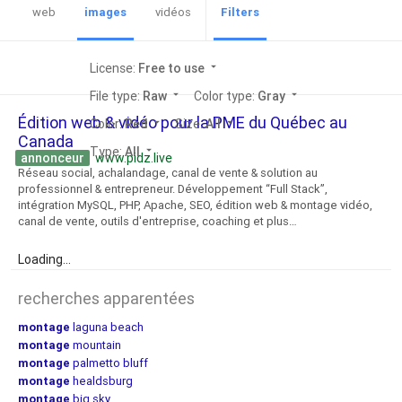
web
images
vidéos
Filters
License:
Free to use
arrow_drop_down
File type:
Raw
arrow_drop_down
Color type:
Gray
arrow_drop_down
Édition web & vidéo pour la PME du Québec au
Color:
Red
arrow_drop_down
Size:
All
arrow_drop_down
Canada
Type:
All
arrow_drop_down
annonceur
www.pidz.live
Réseau social, achalandage, canal de vente & solution au
professionnel & entrepreneur. Développement “Full Stack”,
intégration MySQL, PHP, Apache, SEO, édition web & montage vidéo,
canal de vente, outils d'entreprise, coaching et plus…
Loading...
recherches apparentées
montage
laguna beach
montage
mountain
montage
palmetto bluff
montage
healdsburg
montage
big sky