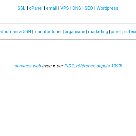
SSL
|
cPanel
|
email
|
VPS
|
DNS
|
SEO
|
Wordpress
al humain & GRH
|
manufacturier
|
organisme
|
marketing
|
pme
|
profes
services web
avec ♥ par
PIDZ
,
référence depuis 1999!