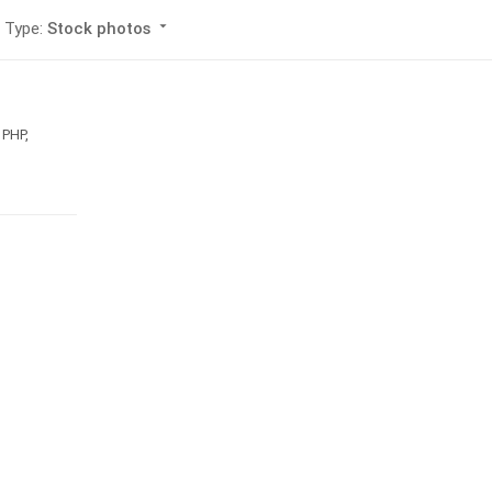
Type:
Stock photos
arrow_drop_down
 PHP,