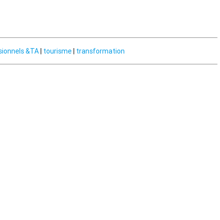
sionnels &TA
|
tourisme
|
transformation