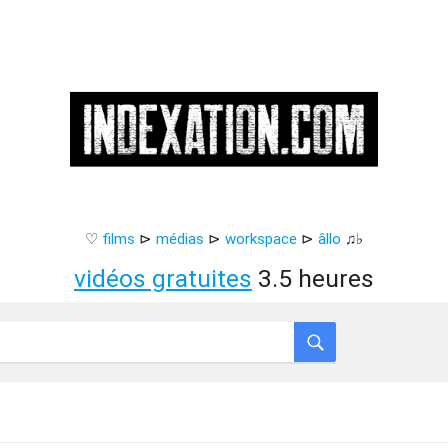
♡
films
⊳
médias
⊳
workspace
⊳
âllo
♫♭
vidéos gratuites
3.5 heures