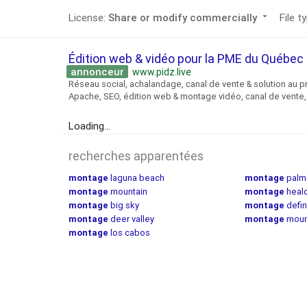
License:
Share or modify commercially
arrow_drop_down
File t
Édition web & vidéo pour la PME du Québe
annonceur
www.pidz.live
Réseau social, achalandage, canal de vente & solution au p
Apache, SEO, édition web & montage vidéo, canal de vente, 
Loading...
recherches apparentées
montage
laguna beach
montage
palme
montage
mountain
montage
heal
montage
big sky
montage
defin
montage
deer valley
montage
moun
montage
los cabos