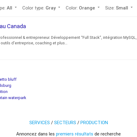
ype:
All
arrow_drop_down
Color type:
Gray
arrow_drop_down
Color:
Orange
arrow_drop_down
Size:
Small
arrow_drop_down
c au Canada
rofessionnel & entrepreneur. Développement “Full Stack”, intégration MySQL,
outils d'entreprise, coaching et plus…
tto bluff
dsburg
ition
tain waterpark
SERVICES
/
SECTEURS
/
PRODUCTION
Annoncez dans les
premiers résultats
de recherche