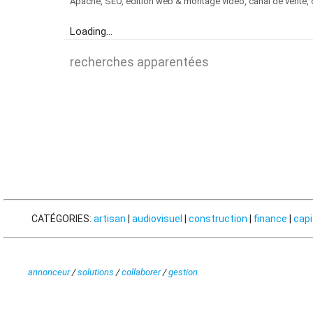
Apache, SEO, édition web & montage vidéo, canal de vente, o
Loading...
recherches apparentées
CATÉGORIES:
artisan
|
audiovisuel
|
construction
|
finance
|
capi
annonceur
/
solutions
/
collaborer
/
gestion