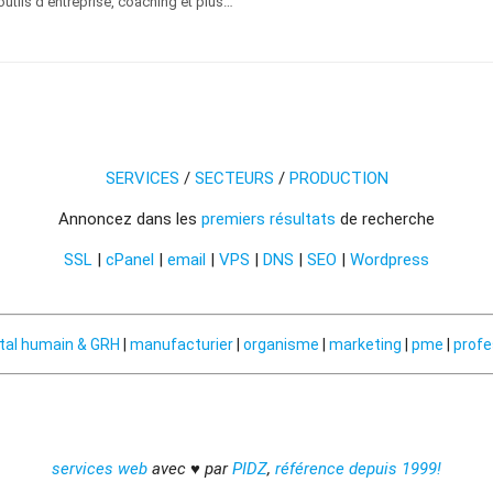
utils d'entreprise, coaching et plus…
SERVICES
/
SECTEURS
/
PRODUCTION
Annoncez dans les
premiers résultats
de recherche
SSL
|
cPanel
|
email
|
VPS
|
DNS
|
SEO
|
Wordpress
tal humain & GRH
|
manufacturier
|
organisme
|
marketing
|
pme
|
profe
services web
avec ♥ par
PIDZ
,
référence depuis 1999!