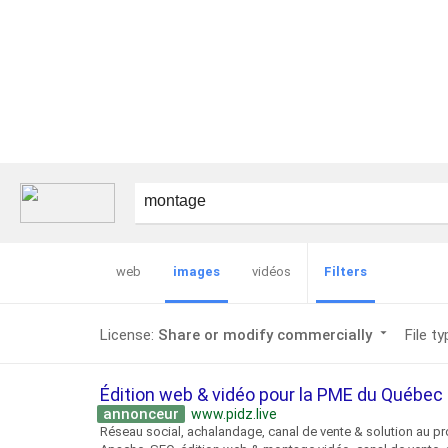
images
Filters
web
vidéos
arrow_drop_down
License:
Share or modify commercially
File t
Édition web & vidéo pour la PME du Québe
annonceur
www.pidz.live
Réseau social, achalandage, canal de vente & solution au pr