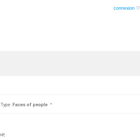
connexion
♡
arrow_drop_down
Type:
Faces of people
HP,