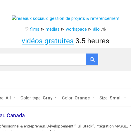
♡
films
⊳
médias
⊳
workspace
⊳
âllo
♫♭
vidéos gratuites
3.5 heures
arrow_drop_down
arrow_drop_down
arrow_drop_down
arrow_drop_down
ype:
All
Color type:
Gray
Color:
Orange
Size:
Small
c au Canada
ofessionnel & entrepreneur. Développement “Full Stack”, intégration MySQL, P