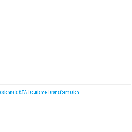
ssionnels &TA
|
tourisme
|
transformation