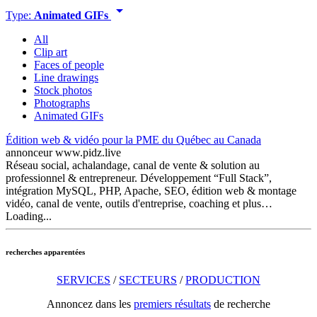
arrow_drop_down
Type:
Animated GIFs
All
Clip art
Faces of people
Line drawings
Stock photos
Photographs
Animated GIFs
Édition web & vidéo pour la PME du Québec au Canada
annonceur
www.pidz.live
Réseau social, achalandage, canal de vente & solution au
professionnel & entrepreneur. Développement “Full Stack”,
intégration MySQL, PHP, Apache, SEO, édition web & montage
vidéo, canal de vente, outils d'entreprise, coaching et plus…
Loading...
recherches apparentées
SERVICES
/
SECTEURS
/
PRODUCTION
Annoncez dans les
premiers résultats
de recherche