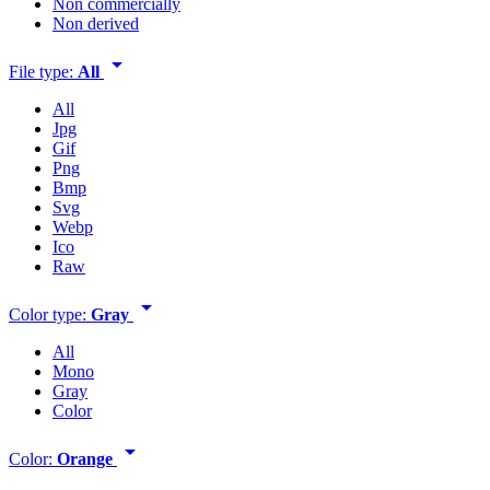
Non commercially
Non derived
arrow_drop_down
File type:
All
All
Jpg
Gif
Png
Bmp
Svg
Webp
Ico
Raw
arrow_drop_down
Color type:
Gray
All
Mono
Gray
Color
arrow_drop_down
Color:
Orange