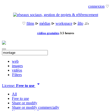
connexion
♡
♡
films
⊳
médias
⊳
workspace
⊳
âllo
♫♭
vidéos gratuites
3.5 heures
web
images
vidéos
Filters
arrow_drop_down
License:
Free to use
All
Free to use
Share or modify
Share or modify commercially