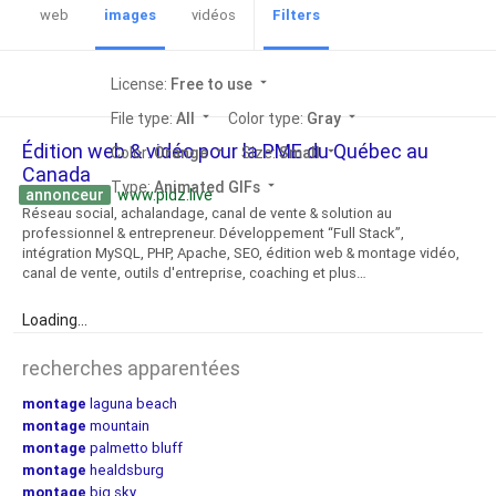
web
images
vidéos
Filters
License:
Free to use
arrow_drop_down
File type:
All
arrow_drop_down
Color type:
Gray
arrow_drop_down
Édition web & vidéo pour la PME du Québec au
Color:
Orange
arrow_drop_down
Size:
Small
arrow_drop_down
Canada
Type:
Animated GIFs
arrow_drop_down
annonceur
www.pidz.live
Réseau social, achalandage, canal de vente & solution au
professionnel & entrepreneur. Développement “Full Stack”,
intégration MySQL, PHP, Apache, SEO, édition web & montage vidéo,
canal de vente, outils d'entreprise, coaching et plus…
Loading...
recherches apparentées
montage
laguna beach
montage
mountain
montage
palmetto bluff
montage
healdsburg
montage
big sky