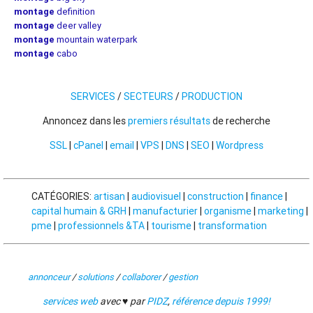
montage
definition
montage
deer valley
montage
mountain waterpark
montage
cabo
SERVICES
/
SECTEURS
/
PRODUCTION
Annoncez dans les
premiers résultats
de recherche
SSL
|
cPanel
|
email
|
VPS
|
DNS
|
SEO
|
Wordpress
CATÉGORIES:
artisan
|
audiovisuel
|
construction
|
finance
|
capital humain & GRH
|
manufacturier
|
organisme
|
marketing
|
pme
|
professionnels &TA
|
tourisme
|
transformation
annonceur
/
solutions
/
collaborer
/
gestion
services web
avec ♥ par
PIDZ
,
référence depuis 1999!