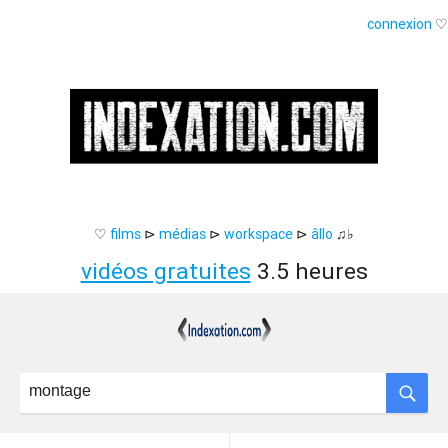
connexion
♡
♡
films
⊳
médias
⊳
workspace
⊳
âllo
♫♭
vidéos gratuites
3.5 heures