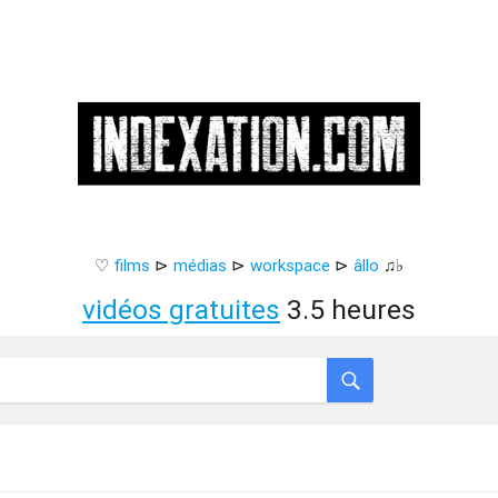
♡
films
⊳
médias
⊳
workspace
⊳
âllo
♫♭
vidéos gratuites
3.5 heures