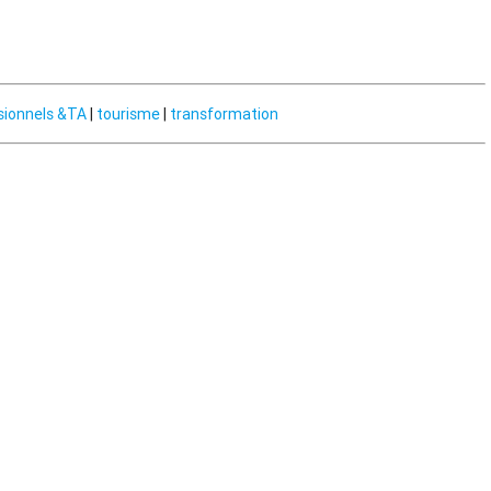
sionnels &TA
|
tourisme
|
transformation