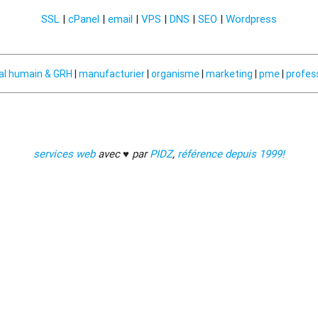
SSL
|
cPanel
|
email
|
VPS
|
DNS
|
SEO
|
Wordpress
al humain & GRH
|
manufacturier
|
organisme
|
marketing
|
pme
|
profes
services web
avec ♥ par
PIDZ
,
référence depuis 1999!