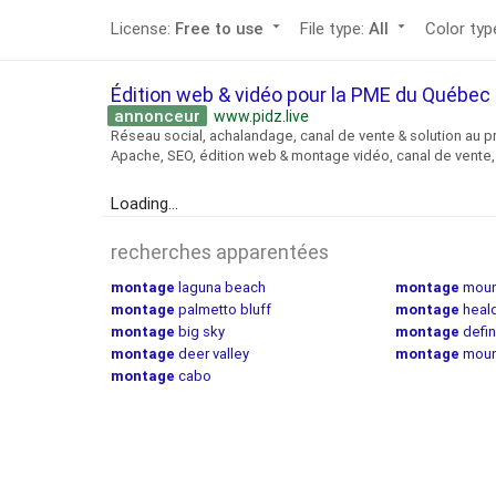
License:
Free to use
arrow_drop_down
File type:
All
arrow_drop_down
Color typ
Édition web & vidéo pour la PME du Québe
annonceur
www.pidz.live
Réseau social, achalandage, canal de vente & solution au p
Apache, SEO, édition web & montage vidéo, canal de vente, 
Loading...
recherches apparentées
montage
laguna beach
montage
moun
montage
palmetto bluff
montage
heal
montage
big sky
montage
defin
montage
deer valley
montage
moun
montage
cabo