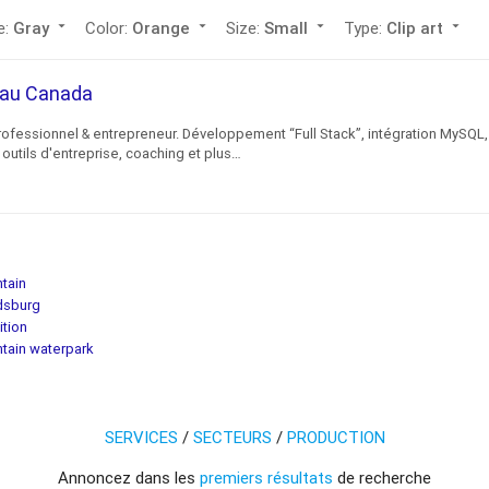
e:
Gray
arrow_drop_down
Color:
Orange
arrow_drop_down
Size:
Small
arrow_drop_down
Type:
Clip art
arrow_drop_down
c au Canada
rofessionnel & entrepreneur. Développement “Full Stack”, intégration MySQL,
outils d'entreprise, coaching et plus…
tain
dsburg
ition
tain waterpark
SERVICES
/
SECTEURS
/
PRODUCTION
Annoncez dans les
premiers résultats
de recherche