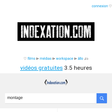
connexion
♡
♡
films
⊳
médias
⊳
workspace
⊳
âllo
♫♭
vidéos gratuites
3.5 heures