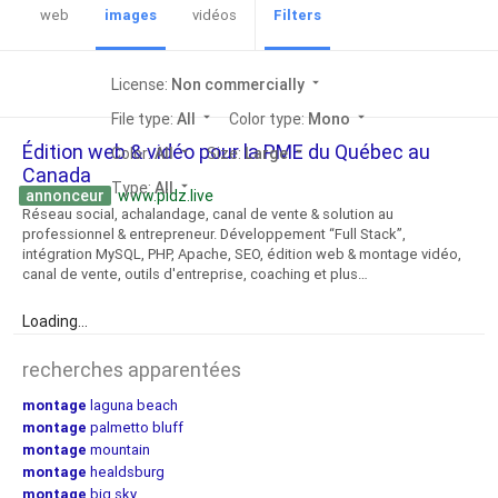
web
images
vidéos
Filters
License:
Non commercially
arrow_drop_down
File type:
All
arrow_drop_down
Color type:
Mono
arrow_drop_down
Édition web & vidéo pour la PME du Québec au
Color:
All
arrow_drop_down
Size:
Large
arrow_drop_down
Canada
Type:
All
arrow_drop_down
annonceur
www.pidz.live
Réseau social, achalandage, canal de vente & solution au
professionnel & entrepreneur. Développement “Full Stack”,
intégration MySQL, PHP, Apache, SEO, édition web & montage vidéo,
canal de vente, outils d'entreprise, coaching et plus…
Loading...
recherches apparentées
montage
laguna beach
montage
palmetto bluff
montage
mountain
montage
healdsburg
montage
big sky