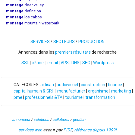
montage
deer valley
montage
definition
montage
los cabos
montage
mountain waterpark
SERVICES
/
SECTEURS
/
PRODUCTION
Annoncez dans les
premiers résultats
de recherche
SSL
|
cPanel
|
email
|
VPS
|
DNS
|
SEO
|
Wordpress
CATÉGORIES:
artisan
|
audiovisuel
|
construction
|
finance
|
capital humain & GRH
|
manufacturier
|
organisme
|
marketing
|
pme
|
professionnels &TA
|
tourisme
|
transformation
annonceur
/
solutions
/
collaborer
/
gestion
services web
avec ♥ par
PIDZ
,
référence depuis 1999!