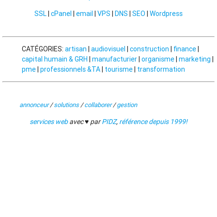
SSL
|
cPanel
|
email
|
VPS
|
DNS
|
SEO
|
Wordpress
CATÉGORIES:
artisan
|
audiovisuel
|
construction
|
finance
|
capital humain & GRH
|
manufacturier
|
organisme
|
marketing
|
pme
|
professionnels &TA
|
tourisme
|
transformation
annonceur
/
solutions
/
collaborer
/
gestion
services web
avec ♥ par
PIDZ
,
référence depuis 1999!