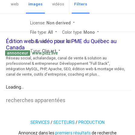
web
images
vidéos
Filters
License:
Non derived
arrow_drop_down
File type:
All
arrow_drop_down
Color type:
Mono
arrow_drop_down
Édition web & vidéo pour la PME du Québec au
Color:
All
arrow_drop_down
Size:
All
arrow_drop_down
Canada
Type:
Clip art
arrow_drop_down
annonceur
www.pidz.live
Réseau social, achalandage, canal de vente & solution au
professionnel & entrepreneur. Développement “Full Stack”,
intégration MySQL, PHP, Apache, SEO, édition web & montage vidéo,
canal de vente, outils d'entreprise, coaching et plus…
Loading...
recherches apparentées
SERVICES
/
SECTEURS
/
PRODUCTION
Annoncez dans les
premiers résultats
de recherche