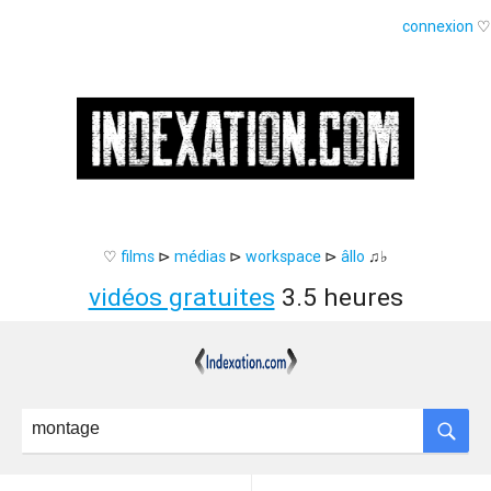
connexion
♡
♡
films
⊳
médias
⊳
workspace
⊳
âllo
♫♭
vidéos gratuites
3.5 heures