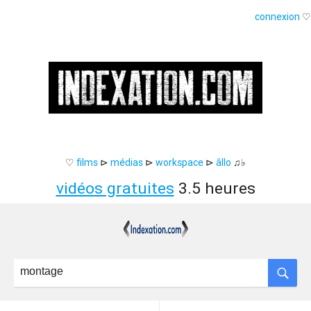
connexion
♡
♡
films
⊳
médias
⊳
workspace
⊳
âllo
♫♭
vidéos gratuites
3.5 heures