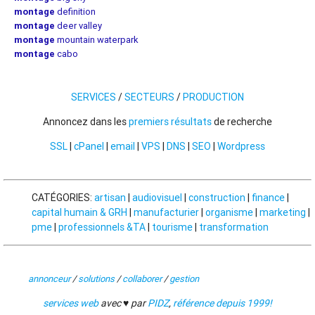
montage
definition
montage
deer valley
montage
mountain waterpark
montage
cabo
SERVICES
/
SECTEURS
/
PRODUCTION
Annoncez dans les
premiers résultats
de recherche
SSL
|
cPanel
|
email
|
VPS
|
DNS
|
SEO
|
Wordpress
CATÉGORIES:
artisan
|
audiovisuel
|
construction
|
finance
|
capital humain & GRH
|
manufacturier
|
organisme
|
marketing
|
pme
|
professionnels &TA
|
tourisme
|
transformation
annonceur
/
solutions
/
collaborer
/
gestion
services web
avec ♥ par
PIDZ
,
référence depuis 1999!