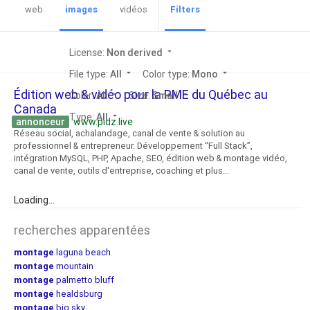
web
images
vidéos
Filters
License:
Non derived
arrow_drop_down
File type:
All
arrow_drop_down
Color type:
Mono
arrow_drop_down
Édition web & vidéo pour la PME du Québec au
Color:
All
arrow_drop_down
Size:
Small
arrow_drop_down
Canada
Type:
All
arrow_drop_down
annonceur
www.pidz.live
Réseau social, achalandage, canal de vente & solution au
professionnel & entrepreneur. Développement “Full Stack”,
intégration MySQL, PHP, Apache, SEO, édition web & montage vidéo,
canal de vente, outils d'entreprise, coaching et plus…
Loading...
recherches apparentées
montage
laguna beach
montage
mountain
montage
palmetto bluff
montage
healdsburg
montage
big sky