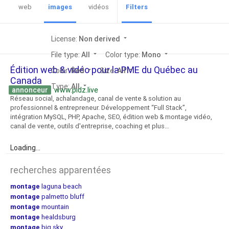
web
images
vidéos
Filters
License:
Non derived
arrow_drop_down
File type:
All
arrow_drop_down
Color type:
Mono
arrow_drop_down
Édition web & vidéo pour la PME du Québec au
Color:
Red
arrow_drop_down
Size:
All
arrow_drop_down
Canada
Type:
All
arrow_drop_down
annonceur
www.pidz.live
Réseau social, achalandage, canal de vente & solution au
professionnel & entrepreneur. Développement “Full Stack”,
intégration MySQL, PHP, Apache, SEO, édition web & montage vidéo,
canal de vente, outils d'entreprise, coaching et plus…
Loading...
recherches apparentées
montage
laguna beach
montage
palmetto bluff
montage
mountain
montage
healdsburg
montage
big sky