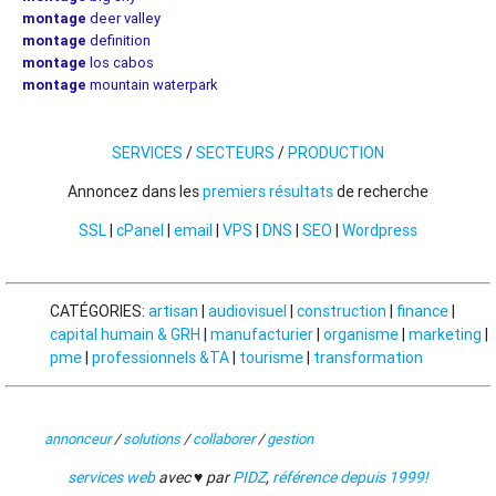
montage
deer valley
montage
definition
montage
los cabos
montage
mountain waterpark
SERVICES
/
SECTEURS
/
PRODUCTION
Annoncez dans les
premiers résultats
de recherche
SSL
|
cPanel
|
email
|
VPS
|
DNS
|
SEO
|
Wordpress
CATÉGORIES:
artisan
|
audiovisuel
|
construction
|
finance
|
capital humain & GRH
|
manufacturier
|
organisme
|
marketing
|
pme
|
professionnels &TA
|
tourisme
|
transformation
annonceur
/
solutions
/
collaborer
/
gestion
services web
avec ♥ par
PIDZ
,
référence depuis 1999!