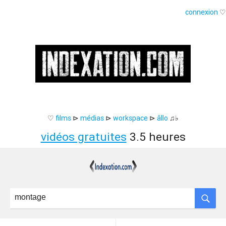
connexion
♡
♡
films
⊳
médias
⊳
workspace
⊳
âllo
♫♭
vidéos gratuites
3.5 heures