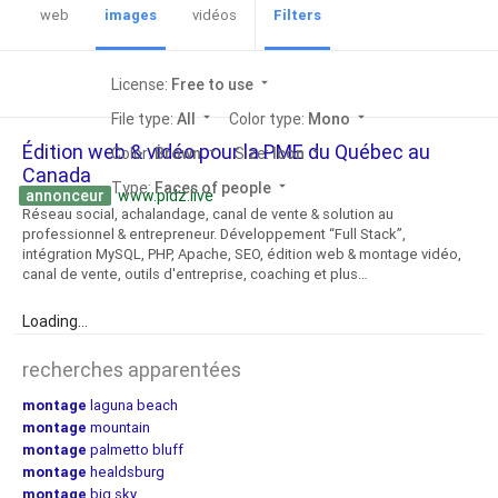
web
images
vidéos
Filters
License:
Free to use
arrow_drop_down
File type:
All
arrow_drop_down
Color type:
Mono
arrow_drop_down
Édition web & vidéo pour la PME du Québec au
Color:
Brown
arrow_drop_down
Size:
Icon
arrow_drop_down
Canada
Type:
Faces of people
arrow_drop_down
annonceur
www.pidz.live
Réseau social, achalandage, canal de vente & solution au
professionnel & entrepreneur. Développement “Full Stack”,
intégration MySQL, PHP, Apache, SEO, édition web & montage vidéo,
canal de vente, outils d'entreprise, coaching et plus…
Loading...
recherches apparentées
montage
laguna beach
montage
mountain
montage
palmetto bluff
montage
healdsburg
montage
big sky