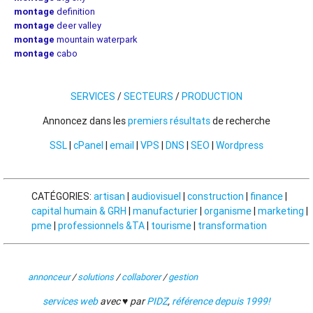
montage
definition
montage
deer valley
montage
mountain waterpark
montage
cabo
SERVICES
/
SECTEURS
/
PRODUCTION
Annoncez dans les
premiers résultats
de recherche
SSL
|
cPanel
|
email
|
VPS
|
DNS
|
SEO
|
Wordpress
CATÉGORIES:
artisan
|
audiovisuel
|
construction
|
finance
|
capital humain & GRH
|
manufacturier
|
organisme
|
marketing
|
pme
|
professionnels &TA
|
tourisme
|
transformation
annonceur
/
solutions
/
collaborer
/
gestion
services web
avec ♥ par
PIDZ
,
référence depuis 1999!