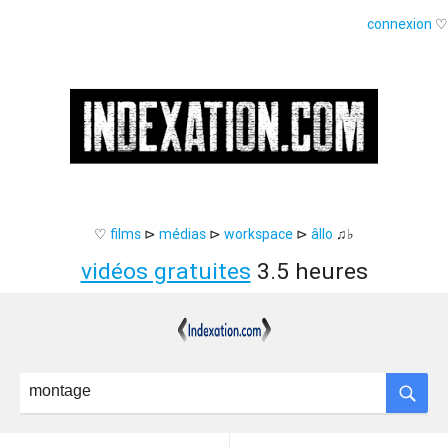
connexion
♡
♡
films
⊳
médias
⊳
workspace
⊳
âllo
♫♭
vidéos gratuites
3.5 heures