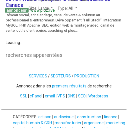
Canada
arrow_drop_down
arrow_drop_down
Size:
Large
Type:
All
annonceur
www.pidz.live
Réseau social, achalandage, canal de vente & solution au
professionnel & entrepreneur. Développement “Full Stack”, intégration
MySQL, PHP, Apache, SEO, édition web & montage vidéo, canal de
vente, outils d'entreprise, coaching et plus…
Loading...
recherches apparentées
SERVICES
/
SECTEURS
/
PRODUCTION
Annoncez dans les
premiers résultats
de recherche
SSL
|
cPanel
|
email
|
VPS
|
DNS
|
SEO
|
Wordpress
CATÉGORIES:
artisan
|
audiovisuel
|
construction
|
finance
|
capital humain & GRH
|
manufacturier
|
organisme
|
marketing