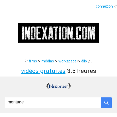
connexion
♡
♡
films
⊳
médias
⊳
workspace
⊳
âllo
♫♭
vidéos gratuites
3.5 heures