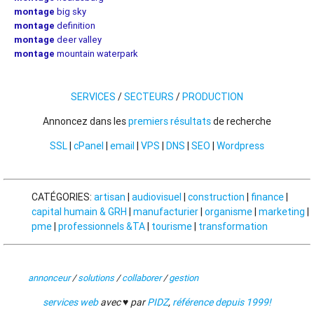
montage
big sky
montage
definition
montage
deer valley
montage
mountain waterpark
SERVICES
/
SECTEURS
/
PRODUCTION
Annoncez dans les
premiers résultats
de recherche
SSL
|
cPanel
|
email
|
VPS
|
DNS
|
SEO
|
Wordpress
CATÉGORIES:
artisan
|
audiovisuel
|
construction
|
finance
|
capital humain & GRH
|
manufacturier
|
organisme
|
marketing
|
pme
|
professionnels &TA
|
tourisme
|
transformation
annonceur
/
solutions
/
collaborer
/
gestion
services web
avec ♥ par
PIDZ
,
référence depuis 1999!