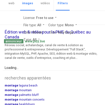
web
images
vidéos
Filters
License:
Free to use
arrow_drop_down
File type:
All
arrow_drop_down
Color type:
Mono
arrow_drop_down
Édition web & vidéo pour la PME du Québec au
Color:
Brown
arrow_drop_down
Size:
Very large
arrow_drop_down
Canada
Type:
All
arrow_drop_down
annonceur
www.pidz.live
Réseau social, achalandage, canal de vente & solution au
professionnel & entrepreneur. Développement “Full Stack”,
intégration MySQL, PHP, Apache, SEO, édition web & montage vidéo,
canal de vente, outils d'entreprise, coaching et plus…
Loading...
recherches apparentées
montage
laguna beach
montage
mountain
montage
palmetto bluff
montage
mountain concerts
montage
healdsburg