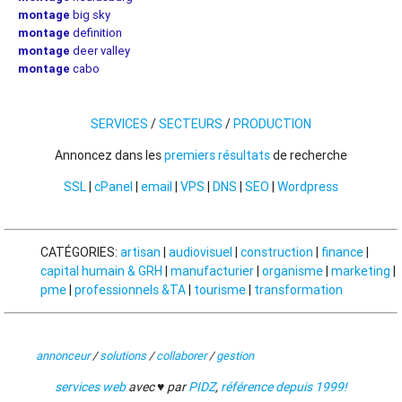
montage
big sky
montage
definition
montage
deer valley
montage
cabo
SERVICES
/
SECTEURS
/
PRODUCTION
Annoncez dans les
premiers résultats
de recherche
SSL
|
cPanel
|
email
|
VPS
|
DNS
|
SEO
|
Wordpress
CATÉGORIES:
artisan
|
audiovisuel
|
construction
|
finance
|
capital humain & GRH
|
manufacturier
|
organisme
|
marketing
|
pme
|
professionnels &TA
|
tourisme
|
transformation
annonceur
/
solutions
/
collaborer
/
gestion
services web
avec ♥ par
PIDZ
,
référence depuis 1999!