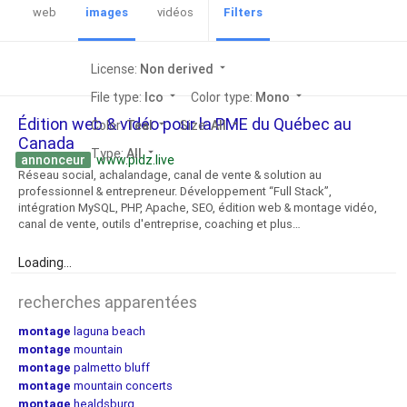
web
images
vidéos
Filters
License:
Non derived
arrow_drop_down
File type:
Ico
arrow_drop_down
Color type:
Mono
arrow_drop_down
Édition web & vidéo pour la PME du Québec au
Color:
Teal
arrow_drop_down
Size:
All
arrow_drop_down
Canada
Type:
All
arrow_drop_down
annonceur
www.pidz.live
Réseau social, achalandage, canal de vente & solution au
professionnel & entrepreneur. Développement “Full Stack”,
intégration MySQL, PHP, Apache, SEO, édition web & montage vidéo,
canal de vente, outils d'entreprise, coaching et plus…
Loading...
recherches apparentées
montage
laguna beach
montage
mountain
montage
palmetto bluff
montage
mountain concerts
montage
healdsburg