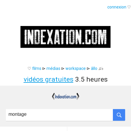
connexion
♡
♡
films
⊳
médias
⊳
workspace
⊳
âllo
♫♭
vidéos gratuites
3.5 heures