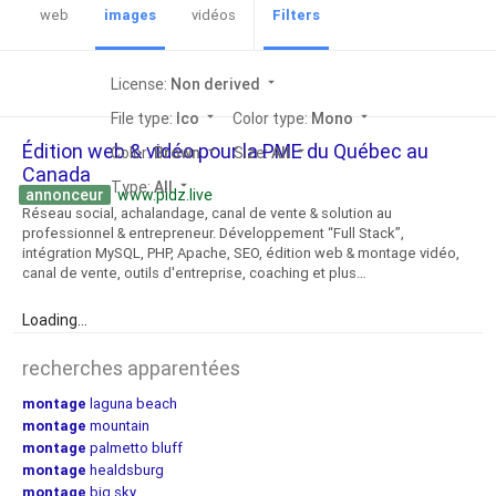
web
images
vidéos
Filters
License:
Non derived
arrow_drop_down
File type:
Ico
arrow_drop_down
Color type:
Mono
arrow_drop_down
Édition web & vidéo pour la PME du Québec au
Color:
Brown
arrow_drop_down
Size:
All
arrow_drop_down
Canada
Type:
All
arrow_drop_down
annonceur
www.pidz.live
Réseau social, achalandage, canal de vente & solution au
professionnel & entrepreneur. Développement “Full Stack”,
intégration MySQL, PHP, Apache, SEO, édition web & montage vidéo,
canal de vente, outils d'entreprise, coaching et plus…
Loading...
recherches apparentées
montage
laguna beach
montage
mountain
montage
palmetto bluff
montage
healdsburg
montage
big sky