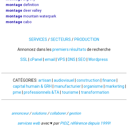
montage
definition
montage
deer valley
montage
mountain waterpark
montage
cabo
SERVICES
/
SECTEURS
/
PRODUCTION
Annoncez dans les
premiers résultats
de recherche
SSL
|
cPanel
|
email
|
VPS
|
DNS
|
SEO
|
Wordpress
CATÉGORIES:
artisan
|
audiovisuel
|
construction
|
finance
|
capital humain & GRH
|
manufacturier
|
organisme
|
marketing
|
pme
|
professionnels &TA
|
tourisme
|
transformation
annonceur
/
solutions
/
collaborer
/
gestion
services web
avec ♥ par
PIDZ
,
référence depuis 1999!