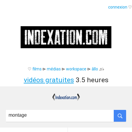
connexion
♡
♡
films
⊳
médias
⊳
workspace
⊳
âllo
♫♭
vidéos gratuites
3.5 heures