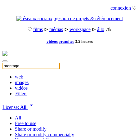
connexion
♡
♡
films
⊳
médias
⊳
workspace
⊳
âllo
♫♭
vidéos gratuites
3.5 heures
web
images
vidéos
Filters
arrow_drop_down
License:
All
All
Free to use
Share or modify
Share or modify commercially