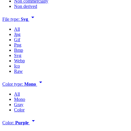
Non commercially
Non derived
arrow_drop_down
File type:
Svg
All
Jpg
Gif
Png
Bmp
Svg
Webp
Ico
Raw
arrow_drop_down
Color type:
Mono
All
Mono
Gray
Color
arrow_drop_down
Color:
Purple