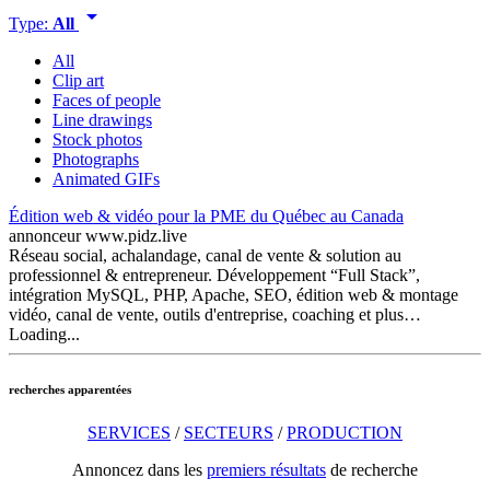
arrow_drop_down
Type:
All
All
Clip art
Faces of people
Line drawings
Stock photos
Photographs
Animated GIFs
Édition web & vidéo pour la PME du Québec au Canada
annonceur
www.pidz.live
Réseau social, achalandage, canal de vente & solution au
professionnel & entrepreneur. Développement “Full Stack”,
intégration MySQL, PHP, Apache, SEO, édition web & montage
vidéo, canal de vente, outils d'entreprise, coaching et plus…
Loading...
recherches apparentées
SERVICES
/
SECTEURS
/
PRODUCTION
Annoncez dans les
premiers résultats
de recherche