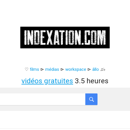
♡
films
⊳
médias
⊳
workspace
⊳
âllo
♫♭
vidéos gratuites
3.5 heures