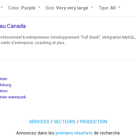
row_drop_down
Color:
Purple
arrow_drop_down
Size:
Very very large
arrow_drop_down
Type:
All
arrow_drop_down
c au Canada
rofessionnel & entrepreneur. Développement “Full Stack”, intégration MySQL,
outils d'entreprise, coaching et plus…
tain
dsburg
ition
tain waterpark
SERVICES
/
SECTEURS
/
PRODUCTION
Annoncez dans les
premiers résultats
de recherche