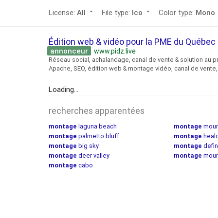
License:
All
arrow_drop_down
File type:
Ico
arrow_drop_down
Color type:
Mono
ar
Édition web & vidéo pour la PME du Québe
annonceur
www.pidz.live
Réseau social, achalandage, canal de vente & solution au p
Apache, SEO, édition web & montage vidéo, canal de vente, 
Loading...
recherches apparentées
montage
laguna beach
montage
moun
montage
palmetto bluff
montage
heal
montage
big sky
montage
defin
montage
deer valley
montage
moun
montage
cabo