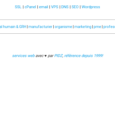
SSL
|
cPanel
|
email
|
VPS
|
DNS
|
SEO
|
Wordpress
al humain & GRH
|
manufacturier
|
organisme
|
marketing
|
pme
|
profes
services web
avec ♥ par
PIDZ
,
référence depuis 1999!