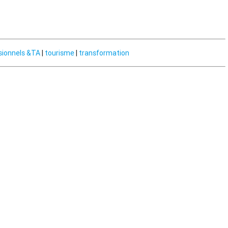
sionnels &TA
|
tourisme
|
transformation