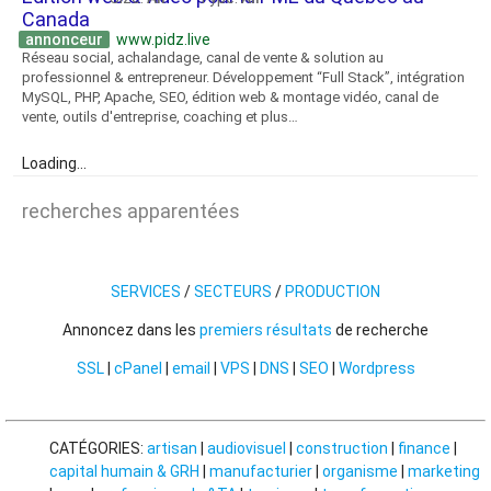
Canada
annonceur
www.pidz.live
Réseau social, achalandage, canal de vente & solution au
professionnel & entrepreneur. Développement “Full Stack”, intégration
MySQL, PHP, Apache, SEO, édition web & montage vidéo, canal de
vente, outils d'entreprise, coaching et plus…
Loading...
recherches apparentées
SERVICES
/
SECTEURS
/
PRODUCTION
Annoncez dans les
premiers résultats
de recherche
SSL
|
cPanel
|
email
|
VPS
|
DNS
|
SEO
|
Wordpress
CATÉGORIES:
artisan
|
audiovisuel
|
construction
|
finance
|
capital humain & GRH
|
manufacturier
|
organisme
|
marketing