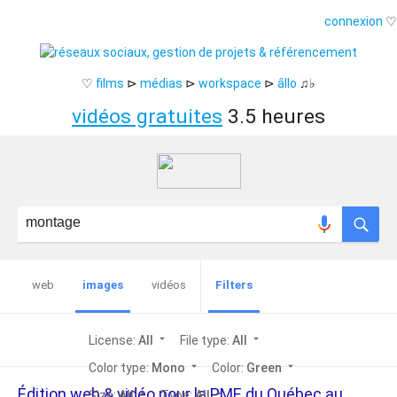
connexion
♡
♡
films
⊳
médias
⊳
workspace
⊳
âllo
♫♭
vidéos gratuites
3.5 heures
web
images
vidéos
Filters
arrow_drop_down
arrow_drop_down
License:
All
File type:
All
arrow_drop_down
arrow_drop_down
Color type:
Mono
Color:
Green
Édition web & vidéo pour la PME du Québec au
arrow_drop_down
arrow_drop_down
Size:
All
Type:
All