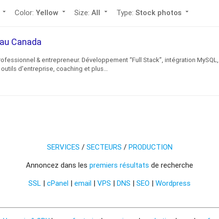
arrow_drop_down
Color:
Yellow
arrow_drop_down
Size:
All
arrow_drop_down
Type:
Stock photos
arrow_drop_down
c au Canada
rofessionnel & entrepreneur. Développement “Full Stack”, intégration MySQL,
outils d'entreprise, coaching et plus…
SERVICES
/
SECTEURS
/
PRODUCTION
Annoncez dans les
premiers résultats
de recherche
SSL
|
cPanel
|
email
|
VPS
|
DNS
|
SEO
|
Wordpress