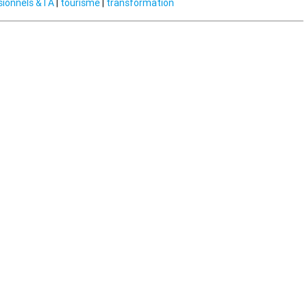
sionnels &TA
|
tourisme
|
transformation