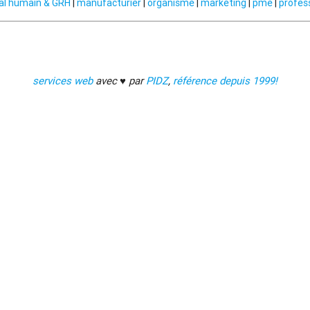
al humain & GRH
|
manufacturier
|
organisme
|
marketing
|
pme
|
profes
services web
avec ♥ par
PIDZ
,
référence depuis 1999!