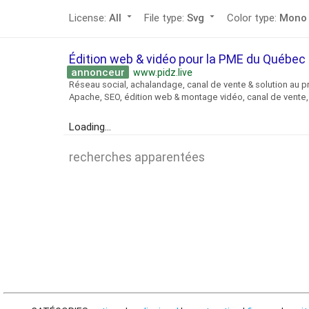
License:
All
arrow_drop_down
File type:
Svg
arrow_drop_down
Color type:
Mono
Édition web & vidéo pour la PME du Québe
annonceur
www.pidz.live
Réseau social, achalandage, canal de vente & solution au p
Apache, SEO, édition web & montage vidéo, canal de vente, 
Loading...
recherches apparentées