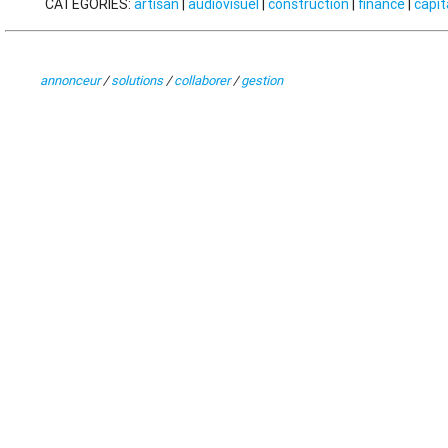
CATÉGORIES:
artisan
|
audiovisuel
|
construction
|
finance
|
capit
annonceur
/
solutions
/
collaborer
/
gestion