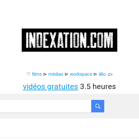
♡
films
⊳
médias
⊳
workspace
⊳
âllo
♫♭
vidéos gratuites
3.5 heures