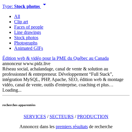
arrow_drop_down
Type:
Stock photos
All
Clip art
Faces of people
Line drawings
Stock photos
Photographs
Animated GIFs
Édition web & vidéo pour la PME du Québec au Canada
annonceur
www.pidz.live
Réseau social, achalandage, canal de vente & solution au
professionnel & entrepreneur. Développement “Full Stack”,
intégration MySQL, PHP, Apache, SEO, édition web & montage
vidéo, canal de vente, outils d'entreprise, coaching et plus…
Loading...
recherches apparentées
SERVICES
/
SECTEURS
/
PRODUCTION
Annoncez dans les
premiers résultats
de recherche