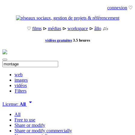
connexion
♡
♡
films
⊳
médias
⊳
workspace
⊳
âllo
♫♭
vidéos gratuites
3.5 heures
web
images
vidéos
Filters
arrow_drop_down
License:
All
All
Free to use
Share or modify
Share or modify commercially