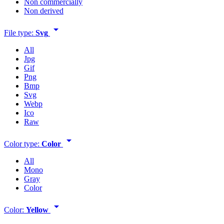
Non commercially
Non derived
arrow_drop_down
File type:
Svg
All
Jpg
Gif
Png
Bmp
Svg
Webp
Ico
Raw
arrow_drop_down
Color type:
Color
All
Mono
Gray
Color
arrow_drop_down
Color:
Yellow