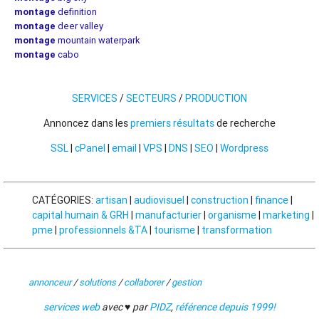
montage
definition
montage
deer valley
montage
mountain waterpark
montage
cabo
SERVICES
/
SECTEURS
/
PRODUCTION
Annoncez dans les
premiers résultats
de recherche
SSL
|
cPanel
|
email
|
VPS
|
DNS
|
SEO
|
Wordpress
CATÉGORIES:
artisan
|
audiovisuel
|
construction
|
finance
|
capital humain & GRH
|
manufacturier
|
organisme
|
marketing
|
pme
|
professionnels &TA
|
tourisme
|
transformation
annonceur
/
solutions
/
collaborer
/
gestion
services web
avec ♥ par
PIDZ
,
référence depuis 1999!