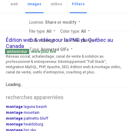
web
images
vidéos
Filters
License:
Share or modify
arrow_drop_down
File type:
All
arrow_drop_down
Color type:
All
arrow_drop_down
Édition web & vidéo pour la PME du Québec au
Color:
Orange
arrow_drop_down
Size:
Very large
arrow_drop_down
Canada
Type:
Animated GIFs
arrow_drop_down
annonceur
www.pidz.live
Réseau social, achalandage, canal de vente & solution au
professionnel & entrepreneur. Développement “Full Stack”,
intégration MySQL, PHP, Apache, SEO, édition web & montage vidéo,
canal de vente, outils d'entreprise, coaching et plus…
Loading...
recherches apparentées
montage
laguna beach
montage
mountain
montage
palmetto bluff
montage
healdsburg
montage
big sky