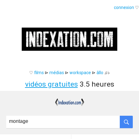
connexion
♡
♡
films
⊳
médias
⊳
workspace
⊳
âllo
♫♭
vidéos gratuites
3.5 heures